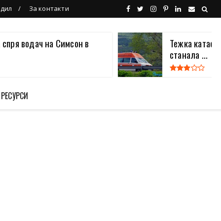
ндил
За контакти
 спря водач на Симсон в
Тежка катаст
станала ...
 РЕСУРСИ