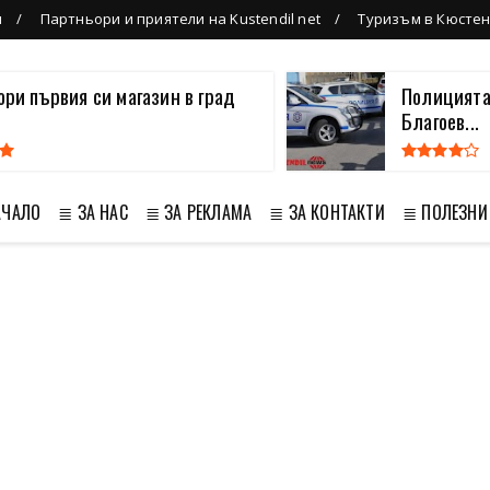
л
Партньори и приятели на Kustendil net
Туризъм в Кюсте
вори първия си магазин в град
Полицията
Благоев...
АЧАЛО
≣ ЗА НАС
≣ ЗА РЕКЛАМА
≣ ЗА КОНТАКТИ
≣ ПОЛЕЗНИ