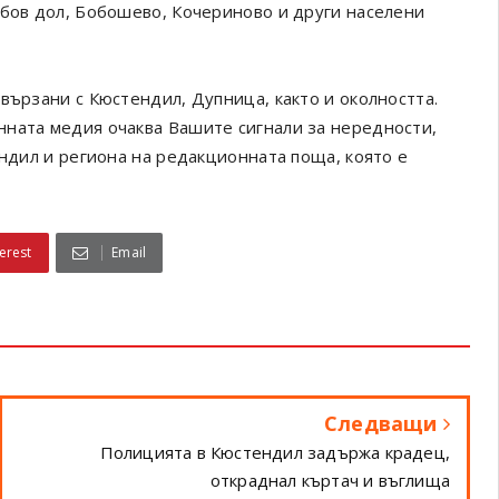
обов дол, Бобошево, Кочериново и други населени
вързани с Кюстендил, Дупница, както и околността.
онната медия очаква Вашите сигнали за нередности,
ендил и региона на редакционната поща, която е
erest
Email
Следващи
Полицията в Кюстендил задържа крадец,
откраднал къртач и въглища