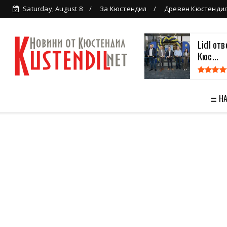
Saturday, August 8
За Кюстендил
Древен Кюстенди
Lidl от
Кюс...
≣ Н