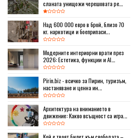
сланата унищожи черешовата ре...
Над 600 000 евро в брой, близо 70
кг. наркотици и боеприпаси...
Модерните интериорни врати през
2026: Естетика, функции и AI...
Pirin.biz - всичко за Пирин, туризъм,
настаняване и ценна ин...
Архитектура на вниманието в
движение: Какво всъщност са игра...
Кой е твоят билет към свободата –