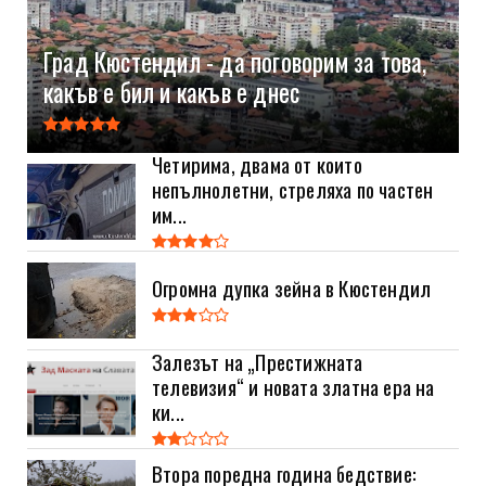
Град Кюстендил - да поговорим за това,
какъв е бил и какъв е днес
Четирима, двама от които
непълнолетни, стреляха по частен
им...
Огромна дупка зейна в Кюстендил
Залезът на „Престижната
телевизия“ и новата златна ера на
ки...
Втора поредна година бедствие: