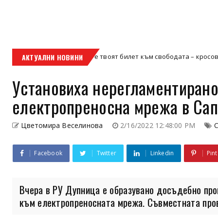
АКТУАЛНИ НОВИНИ
Кой е твоят билет към свободата – кросовият мотор ил
ов мотор
Установиха нерегламентиран
електропреносна мрежа в Сап
Цветомира Веселинова
2/16/2022 12:48:00 PM
С
Facebook
Twitter
Linkedin
Pint
Вчера в РУ Дупница е образувано досъдебно пр
към електропреносната мрежа. Съвместната прове