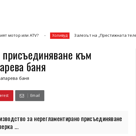
и ATV?
Залезът на „Престижната телевизия“ и нов
Холивуд
о присъединяване към
арева баня
апарева баня
erest
Email
оизводство за нерегламентирано присъединяване
рка ...