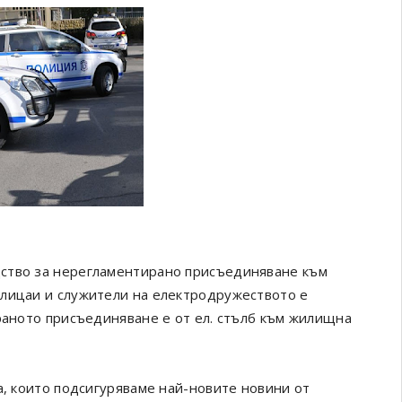
дство за нерегламентирано присъединяване към
олицаи и служители на електродружеството е
раното присъединяване е от ел. стълб към жилищна
а, които подсигуряваме най-новите новини от