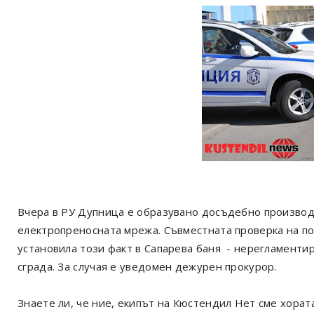
Вчера в РУ Дупница е образувано досъдебно произво
електропреносната мрежа. Съвместната проверка на п
установила този факт в Сапарева баня - нерегламенти
сграда. За случая е уведомен дежурен прокурор.
Знаете ли, че ние, екипът на Кюстендил Нет сме хорат