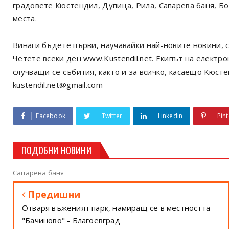
градовете Кюстендил, Дупица, Рила, Сапарева баня, Б
места.
Винаги бъдете първи, научавайки най-новите новини, с
Четете всеки ден
www.Kustendil.net
. Екипът на електр
случващи се събития, както и за всичко, касаещо Кюст
kustendil.net@gmail.com
Facebook
Twitter
Linkedin
Pint
ПОДОБНИ НОВИНИ
Сапарева баня
Предишни
Отваря въженият парк, намиращ се в местността
"Бачиново" - Благоевград