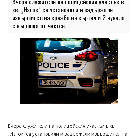
Вчера служители на полицейския участък в
кв. „Изток“ са установили и задържали
извършител на кражба на къртач и 2 чувала
с въглища от частен...
Вчера служители на полицейския участък в кв.
„Изток“ са установили и задържали извършител на