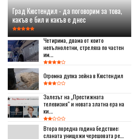
Град Кюстендил - да поговорим за това,
какъв е бил и какъв е днес
Четирима, двама от които
непълнолетни, стреляха по частен
им...
Огромна дупка зейна в Кюстендил
Залезът на „Престижната
телевизия“ и новата златна ера на
ки...
Втора поредна година бедствие:
сланата унищожи черешовата ре...