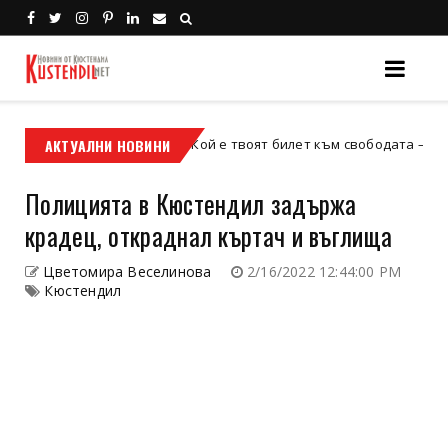
АКТУАЛНИ НОВИНИ
Кой е твоят билет към свободата – кросовият
кросов мотор
Полицията в Кюстендил задържа
крадец, откраднал къртач и въглища
Цветомира Веселинова
2/16/2022 12:44:00 PM
Кюстендил