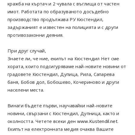
кражба на къртач и 2 чувала с въглища от частен
имот. Работата по образуваното досъдебно
производство продължава РУ Кюстендил,
задържаният е известен на полицията и с други
противозаконни деяния.
При друг случай,
Знаете ли, че ние, екипът на Кюстендил Нет сме
хората, които подсигуряваме най-новите новини от
градовете Кюстендил, Дупица, Рила, Сапарева
баня, Бобов дол, Бобошево, Кочериново и други
населени места.
Винаги бъдете първи, научавайки най-новите
новини, свързани с Кюстендил, Дупница, както и
околността. Четете всеки ден
www.Kustendil.net
.
Екипът на електронната медия очаква Вашите