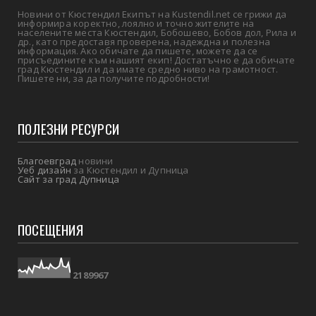
Новини от Кюстендил Екипът на Kustendil.net се грижи да
информира коректно, лоялно и точно жителите на
населените места Кюстендил, Бобошево, Бобов дол, Рила и
др., като предоставя проверена, надеждна и полезна
информация. Ако обичате да пишете, можете да се
присъедините към нашият екип! Достатъчно е да обичате
град Кюстендил и да имате средно ниво на грамотност.
Пишете ни, за да получите подробности!
ПОЛЕЗНИ РЕСУРСИ
Благоевград
новини
Уеб дизайн
за Кюстендил и Дупница
Сайт за град Дупница
ПОСЕЩЕНИЯ
2
1
8
9
9
6
7