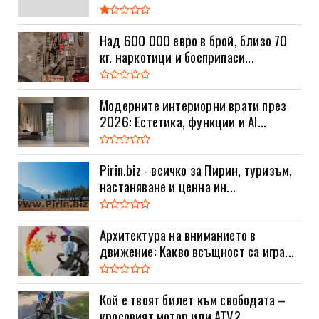
Над 600 000 евро в брой, близо 70
кг. наркотици и боеприпаси...
Модерните интериорни врати през
2026: Естетика, функции и AI...
Pirin.biz - всичко за Пирин, туризъм,
настаняване и ценна ин...
Архитектура на вниманието в
движение: Какво всъщност са игра...
Кой е твоят билет към свободата –
кросовият мотор или ATV? ...