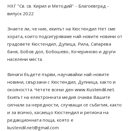
НХГ "Св. св. Кирил и Методий" - Благоевград -
випуск 2022
Знаете ли, че ние, екипът на Кюстендил Нет сме
хората, които подсигуряваме най-новите новини от
градовете Кюстендил, Дупица, Рила, Сапарева
баня, Бобов дол, Бобошево, Кочериново и други
населени места.
Винаги бъдете първи, научавайки най-новите
новини, свързани с Кюстендил, Дупница, както и
околността. Четете всеки ден
www.Kustendil.net
.
Екипът на електронната медия очаква Вашите
сигнали за нередности, случващи се събития, както
и за всичко, касаещо Кюстендил и региона на
редакционната поща, която е
kustendil.net@gmail.com