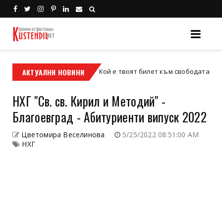
АКТУАЛНИ НОВИНИ
Кой е твоят билет към свободата – кросовият
кросов мотор
НХГ "Св. св. Кирил и Методий" -
Благоевград - Абитуриенти випуск 2022
Цветомира Веселинова
5/25/2022 08:51:00 AM
НХГ