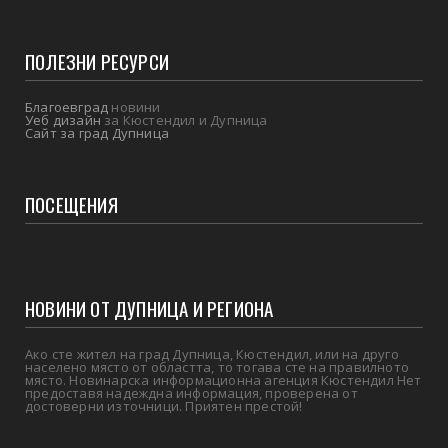
ПОЛЕЗНИ РЕСУРСИ
Благоевград
новини
Уеб дизайн
за Кюстендил и Дупница
Сайт за град Дупница
ПОСЕЩЕНИЯ
НОВИНИ ОТ ДУПНИЦА И РЕГИОНА
Ако сте жител на град Дупница, Кюстендил, или на друго
населено място от областта, то тогава сте на правилното
място. Новинарска информационна агенция Кюстендил Нет
предоставя надеждна информация, проверена от
достоверни източници. Приятен престой!