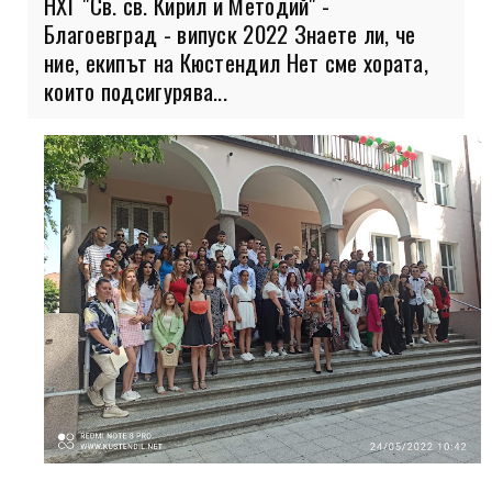
НХГ "Св. св. Кирил и Методий" -
Благоевград - випуск 2022 Знаете ли, че
ние, екипът на Кюстендил Нет сме хората,
които подсигурява...