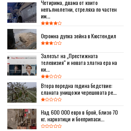
Четирима, двама от които
непълнолетни, стреляха по частен
им...
Огромна дупка зейна в Кюстендил
Залезът на „Престижната
телевизия“ и новата златна ера на
ки...
Втора поредна година бедствие:
сланата унищожи черешовата ре...
Над 600 000 евро в брой, близо 70
кг. наркотици и боеприпаси...