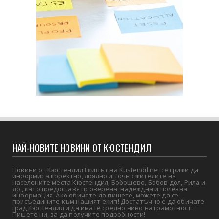
НАЙ-НОВИТЕ НОВИНИ ОТ КЮСТЕНДИЛ
Новини от Кюстендил Екипът на Kustendil.net се грижи да
информира коректно, лоялно и точно жителите на
населените места Кюстендил, Бобошево, Бобов дол, Рила и
др., като предоставя проверена, надеждна и полезна
информация. Ако обичате да пишете, можете да се
присъедините към нашият екип! Достатъчно е да обичате
град Кюстендил и да имате средно ниво на грамотност.
Пишете ни, за да получите подробности!