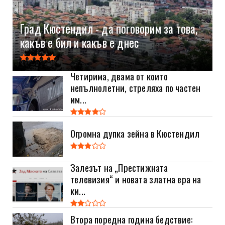
Град Кюстендил - да поговорим за това,
какъв е бил и какъв е днес
Четирима, двама от които
непълнолетни, стреляха по частен
им...
Огромна дупка зейна в Кюстендил
Залезът на „Престижната
телевизия“ и новата златна ера на
ки...
Втора поредна година бедствие: