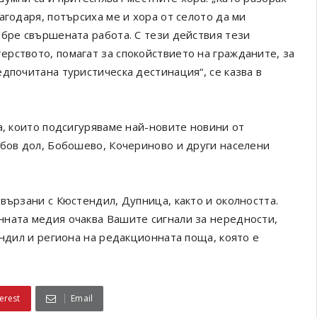
агодаря, потърсиха ме и хора от селото да ми
обре свършената работа. С тези действия тези
рството, помагат за спокойствието на гражданите, за
дпочитана туристическа дестинация“, се казва в
а, които подсигуряваме най-новите новини от
обов дол, Бобошево, Кочериново и други населени
вързани с Кюстендил, Дупница, както и околността.
онната медия очаква Вашите сигнали за нередности,
ендил и региона на редакционната поща, която е
erest
Email