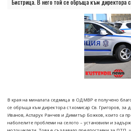
Бистрица. В него той се обръща към директора ст
В края на миналата седмица в ОДМВР е получено благод
се обръща към директора ст.комисар Св. Григоров, за 
Иванов, Аспарух Ранчев и Димитър Божков, които са п
наболелите проблеми на селото – установили и задърж
мотоциклети. Това е създавало предпоставки за ПТП, ш