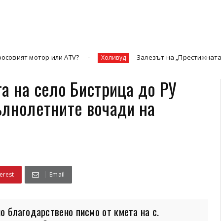
ор или ATV?
Залезът на „Престижната телевизия“ 
Холивуд
а на село Бистрица до РУ
ълнолетните вочади на
erest
Email
 благодарствено писмо от кмета на с.