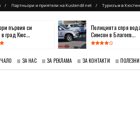
л
Партньори и приятели на Kustendil net
Туризъм в Кюсте
вори първия си
Полицията спря вода
 в град Кюс...
Симсон в Благоев...
АЧАЛО
≣ ЗА НАС
≣ ЗА РЕКЛАМА
≣ ЗА КОНТАКТИ
≣ ПОЛЕЗНИ