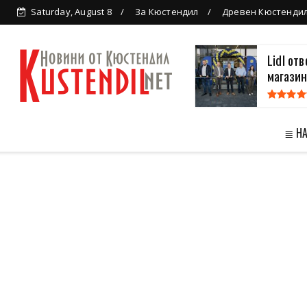
Saturday, August 8
За Кюстендил
Древен Кюстенди
Lidl от
магазин
≣ Н