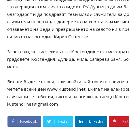
за операцията им, лично отидох в РУ Дупница да им бл
благодарят и да поздравят тези млади служители за д
служители възвръщат доверието на хората към министе
опазването на реда и превръщането на селото ни в пре
писмото на господин Кирил Огненски.
Знаете ли, че ние, екипът на Кюстендил Нет сме хорат
градовете Кюстендил, Дупица, Рила, Сапарева баня, Б
места.
Винаги бъдете първи, научавайки най-новите новини, с
Четете всеки ден
www.Kustendil.net
. Екипът на електр
случващи се събития, както и за всичко, касаещо Кюст
kustendil.net@gmail.com
Facebook
Twitter
Linkedin
Pint