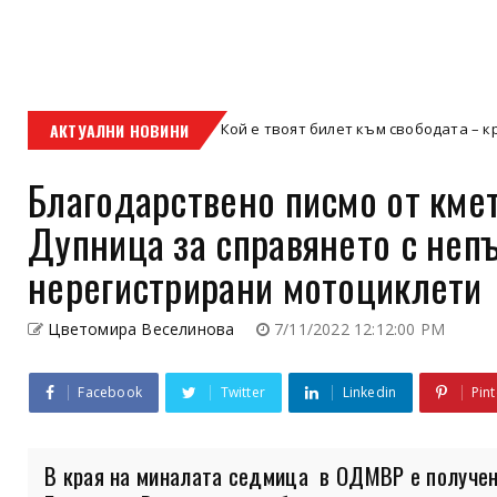
АКТУАЛНИ НОВИНИ
Кой е твоят билет към свободата – кросовият мот
кросов мотор
Благодарствено писмо от кмет
Дупница за справянето с неп
нерегистрирани мотоциклети
Цветомира Веселинова
7/11/2022 12:12:00 PM
Facebook
Twitter
Linkedin
Pint
В края на миналата седмица в ОДМВР е получено