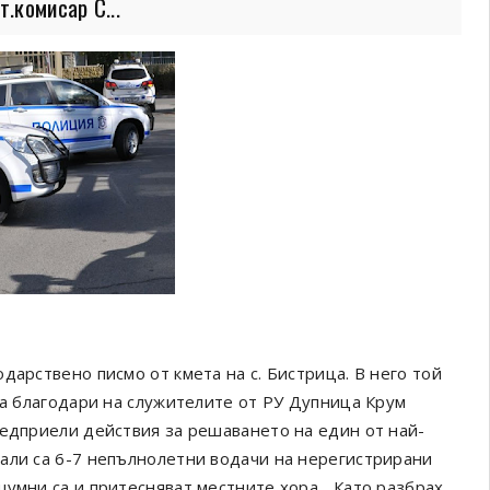
.комисар С...
арствено писмо от кмета на с. Бистрица. В него той
да благодари на служителите от РУ Дупница Крум
редприели действия за решаването на един от най-
али са 6-7 непълнолетни водачи на нерегистрирани
умни са и притесняват местните хора. „Като разбрах