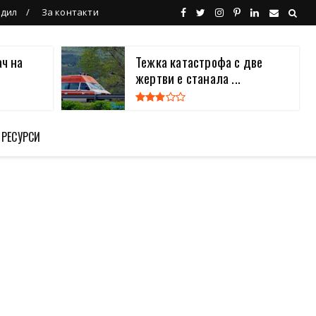
ндил
За контакти
ч на
Тежка катастрофа с две
жертви е станала ...
 РЕСУРСИ