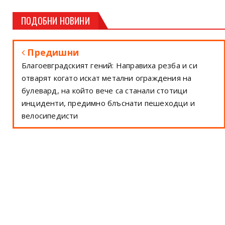
ПОДОБНИ НОВИНИ
Предишни
Благоевградският гений: Направиха резба и си
отварят когато искат метални ограждения на
булевард, на който вече са станали стотици
инциденти, предимно блъснати пешеходци и
велосипедисти