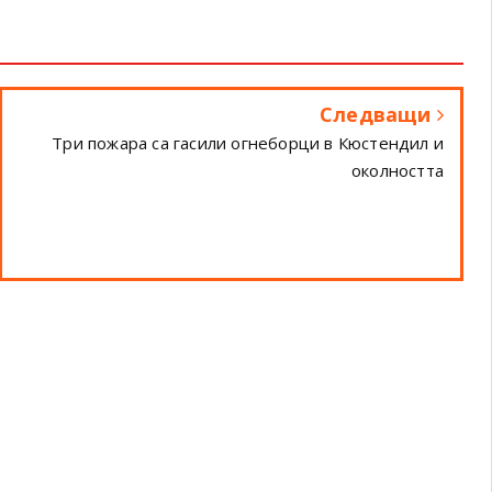
Следващи
Три пожара са гасили огнеборци в Кюстендил и
околността