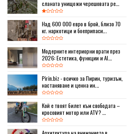
сланата унищожи черешовата ре...
Над 600 000 евро в брой, близо 70
кг. наркотици и боеприпаси...
Модерните интериорни врати през
2026: Естетика, функции и AI...
Pirin.biz - всичко за Пирин, туризъм,
настаняване и ценна ин...
Кой е твоят билет към свободата –
кросовият мотор или ATV? ...
Архитектура на вниманието в