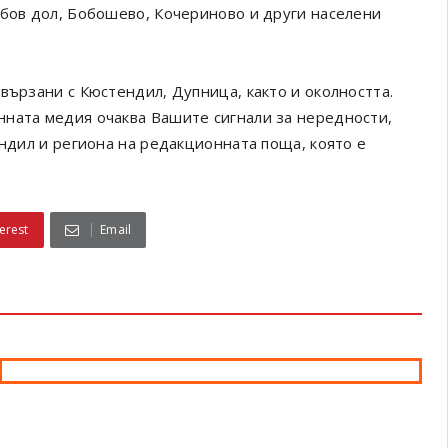
обов дол, Бобошево, Кочериново и други населени
вързани с Кюстендил, Дупница, както и околността.
онната медия очаква Вашите сигнали за нередности,
ендил и региона на редакционната поща, която е
erest
Email