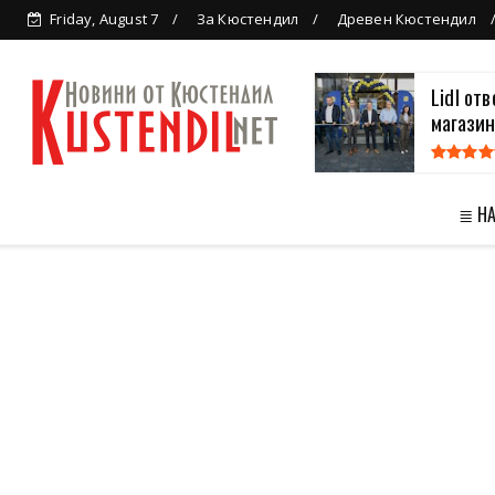
Friday, August 7
За Кюстендил
Древен Кюстендил
Lidl от
магазин
≣ Н