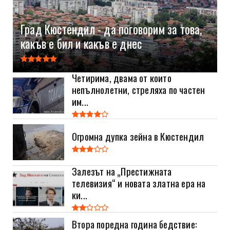
Град Кюстендил - да поговорим за това,
какъв е бил и какъв е днес
Четирима, двама от които
непълнолетни, стреляха по частен
им...
Огромна дупка зейна в Кюстендил
Залезът на „Престижната
телевизия“ и новата златна ера на
ки...
Втора поредна година бедствие: