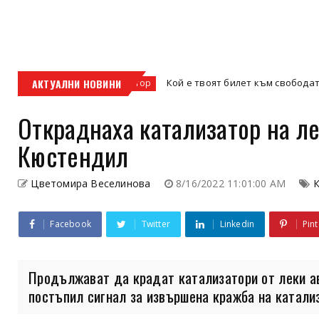
с
АКТУАЛНИ НОВИНИ
Кой е твоят билет към свободата – кросови
кросов мотор
Откраднаха катализатор на ле
Кюстендил
Цветомира Веселинова
8/16/2022 11:01:00 AM
К
Facebook
Twitter
Linkedin
Pint
Продължават да крадат катализатори от леки а
постъпил сигнал за извършена кражба на катализа