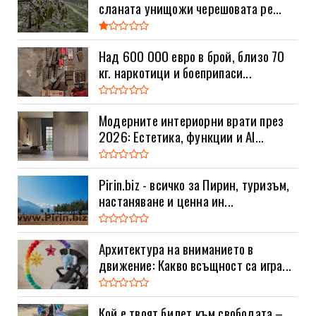
сланата унищожи черешовата ре...
Над 600 000 евро в брой, близо 70
кг. наркотици и боеприпаси...
Модерните интериорни врати през
2026: Естетика, функции и AI...
Pirin.biz - всичко за Пирин, туризъм,
настаняване и ценна ин...
Архитектура на вниманието в
движение: Какво всъщност са игра...
Кой е твоят билет към свободата –