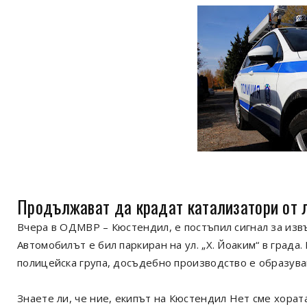
Продължават да крадат катализатори от 
Вчера в ОДМВР – Кюстендил, е постъпил сигнал за извъ
Автомобилът е бил паркиран на ул. „Х. Йоаким“ в град
полицейска група, досъдебно производство е образуван
Знаете ли, че ние, екипът на Кюстендил Нет сме хорат