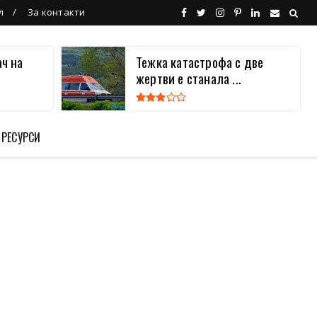
л
За контакти
ч на
Тежка катастрофа с две
жертви е станала ...
 РЕСУРСИ