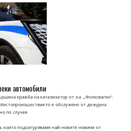
леки автомобили
ршена кражба на катализатор от л.а. „Фолксваген“.
а. Местопроизшествието е обслужено от дежурна
о по случая.
а, които подсигуряваме най-новите новини от