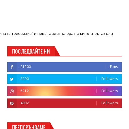
изия“ и новата златна ера на кино-спектакъла
Кюстендил
ПОСЛЕДВАЙТЕ НИ
21200
Fans
3290
Followers
5212
Followers
4002
Followers
ПРЕПОРЪЧВАМЕ