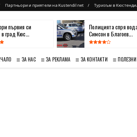
Партньори и приятели на Kustendil net
Туризъм в Кюстенди
вори първия си
Полицията спря вода
 в град Кюс...
Симсон в Благоев...
АЧАЛО
≣ ЗА НАС
≣ ЗА РЕКЛАМА
≣ ЗА КОНТАКТИ
≣ ПОЛЕЗНИ