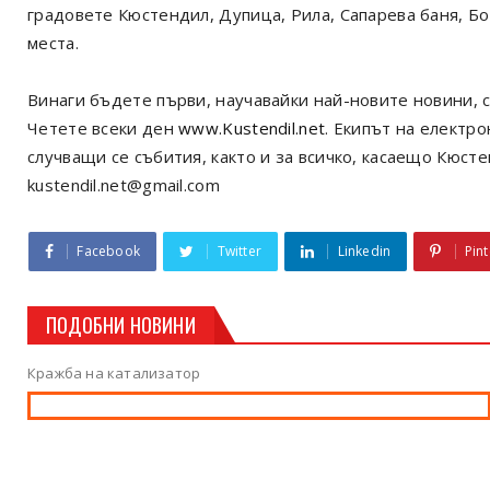
градовете Кюстендил, Дупица, Рила, Сапарева баня, Б
места.
Винаги бъдете първи, научавайки най-новите новини, с
Четете всеки ден
www.Kustendil.net
. Екипът на електр
случващи се събития, както и за всичко, касаещо Кюст
kustendil.net@gmail.com
Facebook
Twitter
Linkedin
Pint
ПОДОБНИ НОВИНИ
Кражба на катализатор