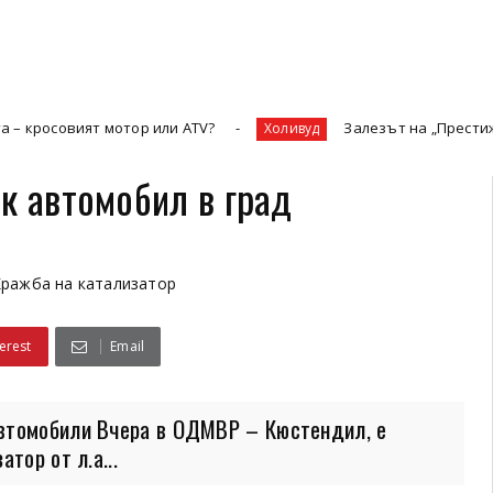
ят мотор или ATV?
Залезът на „Престижната телев
Холивуд
к автомобил в град
ражба на катализатор
erest
Email
втомобили Вчера в ОДМВР – Кюстендил, е
тор от л.а...