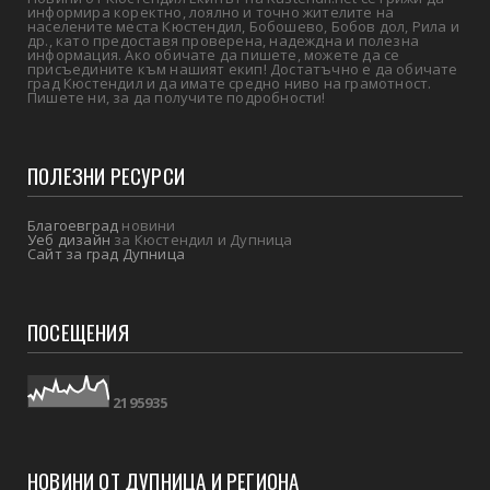
информира коректно, лоялно и точно жителите на
населените места Кюстендил, Бобошево, Бобов дол, Рила и
др., като предоставя проверена, надеждна и полезна
информация. Ако обичате да пишете, можете да се
присъедините към нашият екип! Достатъчно е да обичате
град Кюстендил и да имате средно ниво на грамотност.
Пишете ни, за да получите подробности!
ПОЛЕЗНИ РЕСУРСИ
Благоевград
новини
Уеб дизайн
за Кюстендил и Дупница
Сайт за град Дупница
ПОСЕЩЕНИЯ
2
1
9
5
9
3
5
НОВИНИ ОТ ДУПНИЦА И РЕГИОНА