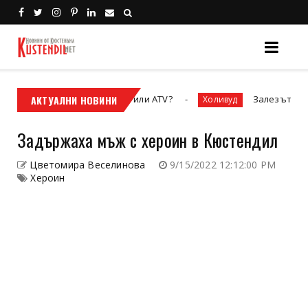
а – кросовият мотор или ATV?
АКТУАЛНИ НОВИНИ
Залезът на „Престиж
Холивуд
Задържаха мъж с хероин в Кюстендил
Цветомира Веселинова
9/15/2022 12:12:00 PM
Хероин