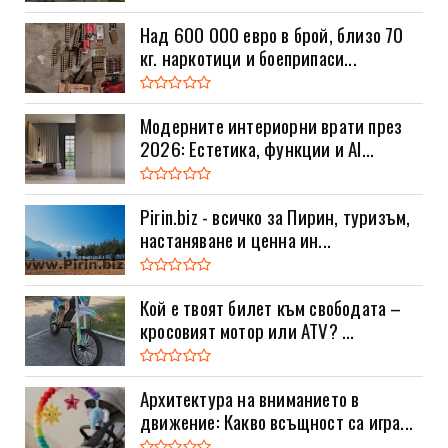
Над 600 000 евро в брой, близо 70
кг. наркотици и боеприпаси...
Модерните интериорни врати през
2026: Естетика, функции и AI...
Pirin.biz - всичко за Пирин, туризъм,
настаняване и ценна ин...
Кой е твоят билет към свободата –
кросовият мотор или ATV? ...
Архитектура на вниманието в
движение: Какво всъщност са игра...