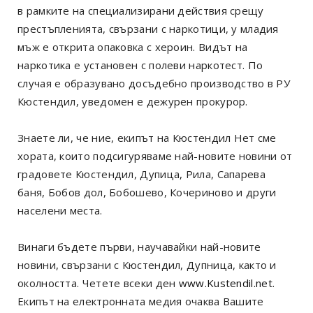
в рамките на специализирани действия срещу
престъпленията, свързани с наркотици, у младия
мъж е открита опаковка с хероин. Видът на
наркотика е установен с полеви наркотест. По
случая е образувано досъдебно производство в РУ
Кюстендил, уведомен е дежурен прокурор.
Знаете ли, че ние, екипът на Кюстендил Нет сме
хората, които подсигуряваме най-новите новини от
градовете Кюстендил, Дупица, Рила, Сапарева
баня, Бобов дол, Бобошево, Кочериново и други
населени места.
Винаги бъдете първи, научавайки най-новите
новини, свързани с Кюстендил, Дупница, както и
околността. Четете всеки ден
www.Kustendil.net
.
Екипът на електронната медия очаква Вашите