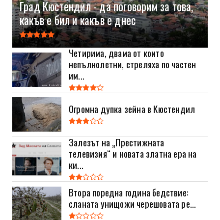
Град Кюстендил - да поговорим за това,
какъв е бил и какъв е днес
Четирима, двама от които
непълнолетни, стреляха по частен
им...
Огромна дупка зейна в Кюстендил
Залезът на „Престижната
телевизия“ и новата златна ера на
ки...
Втора поредна година бедствие:
сланата унищожи черешовата ре...