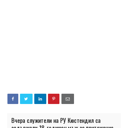
Вчера служители на РУ Кюстендил са
задържали 18-годишен мъж за притежание