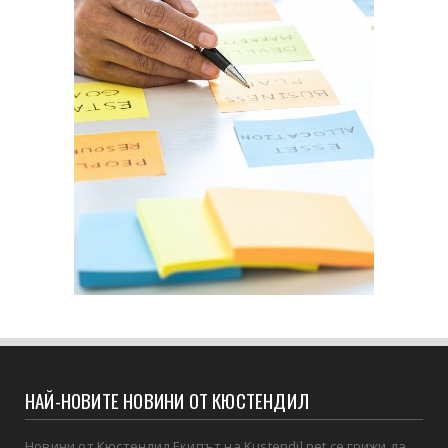
НАЙ-НОВИТЕ НОВИНИ ОТ КЮСТЕНДИЛ
Новини от Кюстендил Екипът на Kustendil.net се грижи да