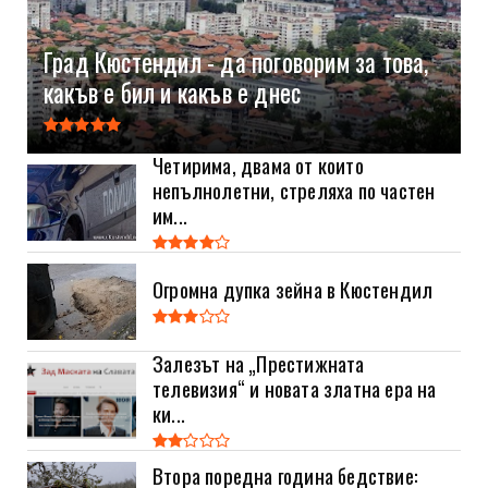
Град Кюстендил - да поговорим за това,
какъв е бил и какъв е днес
Четирима, двама от които
непълнолетни, стреляха по частен
им...
Огромна дупка зейна в Кюстендил
Залезът на „Престижната
телевизия“ и новата златна ера на
ки...
Втора поредна година бедствие: