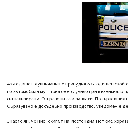
49-годишен дупничанин е принудил 67-годишен свой с
по автомобила му – това се е случило при възникнало п
сигнализирани. Отправени са и заплахи. Потърпевшият 
Образувано е досъдебно производство, уведомен е де
Знаете ли, че ние, екипът на Кюстендил Нет сме хорат