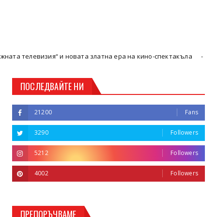
изия“ и новата златна ера на кино-спектакъла
Кюстендил
ПОСЛЕДВАЙТЕ НИ
21200
Fans
3290
Followers
5212
Followers
4002
Followers
ПРЕПОРЪЧВАМЕ