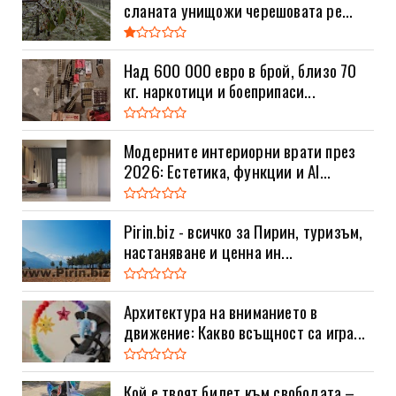
сланата унищожи черешовата ре...
Над 600 000 евро в брой, близо 70
кг. наркотици и боеприпаси...
Модерните интериорни врати през
2026: Естетика, функции и AI...
Pirin.biz - всичко за Пирин, туризъм,
настаняване и ценна ин...
Архитектура на вниманието в
движение: Какво всъщност са игра...
Кой е твоят билет към свободата –