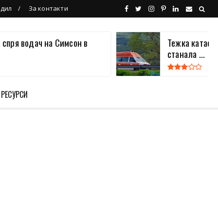
ндил
За контакти
 спря водач на Симсон в
Тежка катаст
станала ...
 РЕСУРСИ