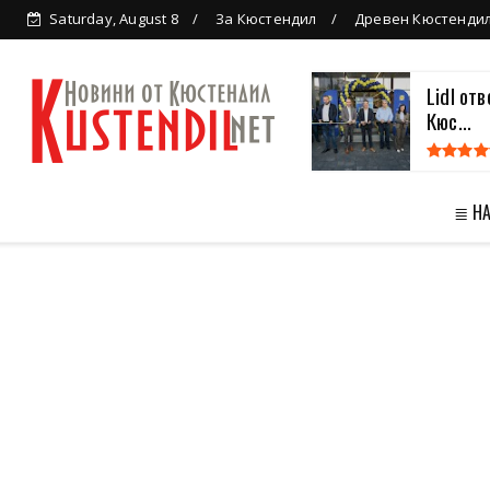
Saturday, August 8
За Кюстендил
Древен Кюстенди
Lidl от
Кюс...
≣ Н