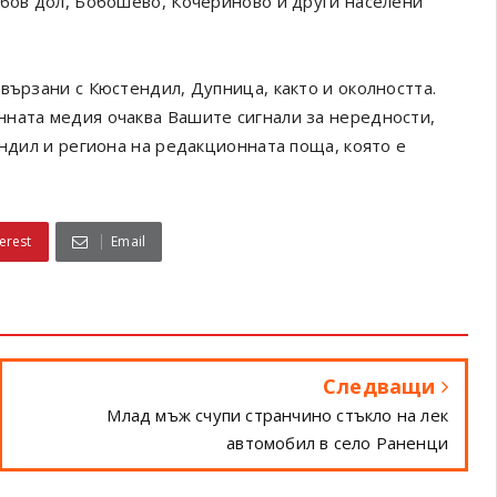
обов дол, Бобошево, Кочериново и други населени
вързани с Кюстендил, Дупница, както и околността.
онната медия очаква Вашите сигнали за нередности,
ендил и региона на редакционната поща, която е
erest
Email
Следващи
Млад мъж счупи странчино стъкло на лек
автомобил в село Раненци