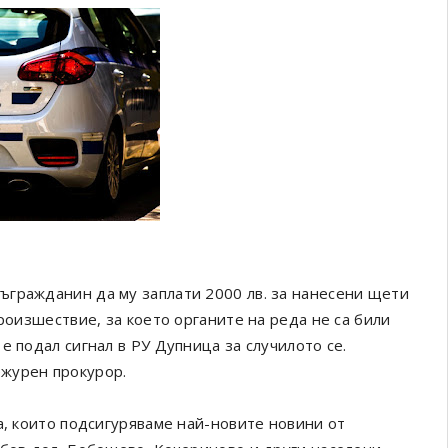
ъгражданин да му заплати 2000 лв. за нанесени щети
роизшествие, за което органите на реда не са били
е подал сигнал в РУ Дупница за случилото се.
журен прокурор.
а, които подсигуряваме най-новите новини от