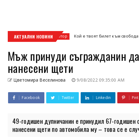
с
АКТУАЛНИ НОВИНИ
Кой е твоят билет към свободата – кросови
кросов мотор
Мъж принуди съгражданин да 
нанесени щети
Цветомира Веселинова
9/08/2022 09:35:00 AM
Facebook
Twitter
Linkedin
Pint
49-годишен дупничанин е принудил 67-годишен с
нанесени щети по автомобила му – това се е случ