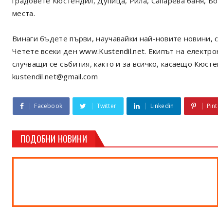
градовете Кюстендил, Дупица, Рила, Сапарева баня, Б
места.
Винаги бъдете първи, научавайки най-новите новини, с
Четете всеки ден
www.Kustendil.net
. Екипът на електр
случващи се събития, както и за всичко, касаещо Кюст
kustendil.net@gmail.com
Facebook
Twitter
Linkedin
Pint
ПОДОБНИ НОВИНИ