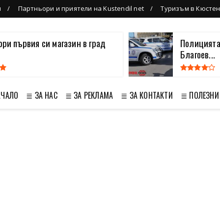
л
Партньори и приятели на Kustendil net
Туризъм в Кюсте
вори първия си магазин в град
Полицията
Благоев...
АЧАЛО
≣ ЗА НАС
≣ ЗА РЕКЛАМА
≣ ЗА КОНТАКТИ
≣ ПОЛЕЗНИ