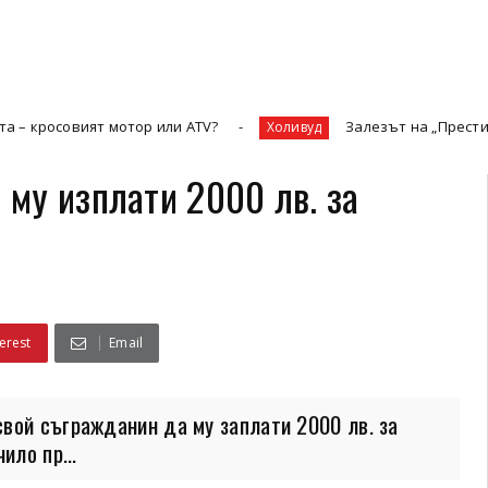
ят мотор или ATV?
Залезът на „Престижната телев
Холивуд
му изплати 2000 лв. за
erest
Email
вой съгражданин да му заплати 2000 лв. за
ило пр...