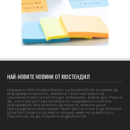
НАЙ-НОВИТЕ НОВИНИ ОТ КЮСТЕНДИЛ
Новини от Кюстендил Екипът на Kustendil.net се грижи да
информира коректно, лоялно и точно жителите на
населените места Кюстендил, Бобошево, Бобов дол, Рила и
др., като предоставя проверена, надеждна и полезна
информация. Ако обичате да пишете, можете да се
присъедините към нашият екип! Достатъчно е да обичате
град Кюстендил и да имате средно ниво на грамотност.
Пишете ни, за да получите подробности!