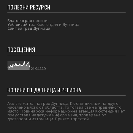
ПОЛЕЗНИ РЕСУРСИ
Благоевград
новини
Уеб дизайн
за Кюстендил и Дупница
Сайт за град Дупница
ПОСЕЩЕНИЯ
2
1
9
4
2
2
9
НОВИНИ ОТ ДУПНИЦА И РЕГИОНА
Ако сте жител на град Дупница, Кюстендил, или на друго
населено място от областта, то тогава сте на правилното
място. Новинарска информационна агенция Кюстендил Нет
предоставя надеждна информация, проверена от
достоверни източници. Приятен престой!