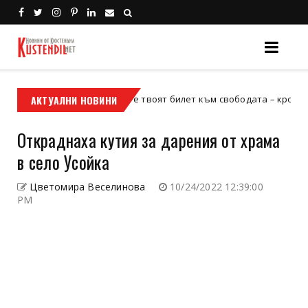
АКТУАЛНИ НОВИНИ
Кой е твоят билет към свободата – кросовият мото
кросов мотор
Откраднаха кутия за дарения от храма
в село Усойка
Цветомира Веселинова
10/24/2022 12:39:00
PM