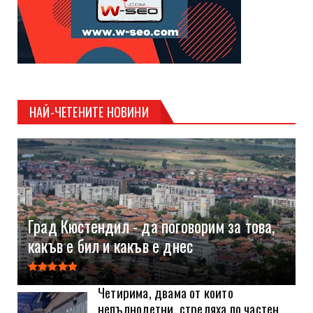
НАЙ-ЧЕТЕНИТЕ НОВИНИ
Град Кюстендил - да поговорим за това,
какъв е бил и какъв е днес
Четирима, двама от които
непълнолетни, стреляха по частен