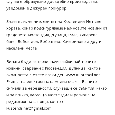
случая е образувано досъдебно производство,
уведомен е дежурен прокурор.
Знаете ли, че ние, екипът на Кюстендил Нет сме
хората, които подсигуряваме най-новите новини от
градовете Кюстендил, Дупица, Рила, Сапарева
баня, Бобов дол, Бобошево, Кочериново и други
населени места.
Винаги бъдете първи, научавайки най-новите
новини, свързани с Кюстендил, Дупница, както и
околността. Четете всеки ден
www.Kustendil.net
.
Екипът на електронната медия очаква Вашите
сигнали за нередности, случващи се събития, както
и за всичко, касаещо Кюстендил и региона на
редакционната поща, която е
kustendil.net@gmail.com