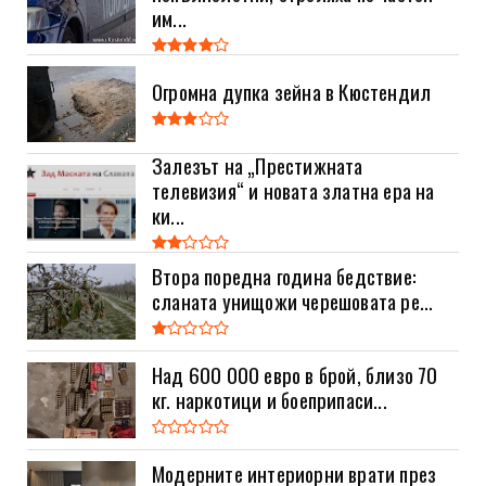
им...
Огромна дупка зейна в Кюстендил
Залезът на „Престижната
телевизия“ и новата златна ера на
ки...
Втора поредна година бедствие:
сланата унищожи черешовата ре...
Над 600 000 евро в брой, близо 70
кг. наркотици и боеприпаси...
Модерните интериорни врати през