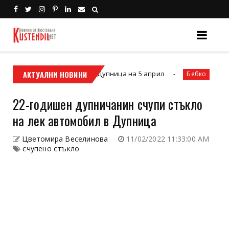
обили ще се проведе в Дупница на 5 април
АКТУАЛНИ НОВИНИ
Архитек
Бебко
22-годишен дупничанин счупи стъкло
на лек автомобил в Дупница
Цветомира Веселинова
11/02/2022 11:33:00 AM
счупено стъкло