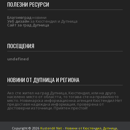
ПОЛЕЗНИ РЕСУРСИ
Благоевград
новини
Уеб дизайн
за Кюстендил и Дупница
Сайт за град Дупница
ПОСЕЩЕНИЯ
u
n
d
e
f
i
n
e
d
НОВИНИ ОТ ДУПНИЦА И РЕГИОНА
Ако сте жител на град Дупница, Кюстендил, или на друго
населено място от областта, то тогава сте на правилното
място. Новинарска информационна агенция Кюстендил Нет
предоставя надеждна информация, проверена от
достоверни източници. Приятен престой!
Copyright ©
2026
Kustendil Net - Новини от Кюстендил, Дупница,