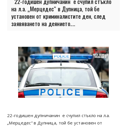
22-годишен дупничанин е счупил стъкло
на л.а. „Мерцедес“ в Дупница, той бе
установен от криминалистите ден, след
заявяването на деянието....
22-годишен дупничанин е счупил стъкло на л.а.
„Мерцедес“ в Дупница, той бе установен от