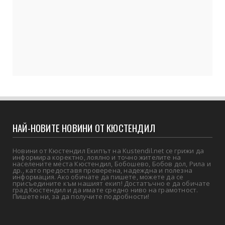
НАЙ-НОВИТЕ НОВИНИ ОТ КЮСТЕНДИЛ
Новини от Кюстендил Екипът на Kustendil.net се грижи да
информира коректно, лоялно и точно жителите на
населените места Кюстендил, Бобошево, Бобов дол, Рила и
др., като предоставя проверена, надеждна и полезна
информация. Ако обичате да пишете, можете да се
присъедините към нашият екип! Достатъчно е да обичате
град Кюстендил и да имате средно ниво на грамотност.
Пишете ни, за да получите подробности!