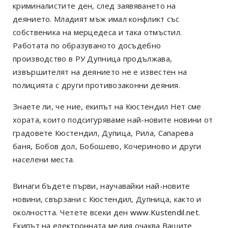
криминалистите ден, след заявяването на
деянието. Младият мъж имал конфликт със
собственика на мерцедеса и така отмъстил.
Работата по образуваното досъдебно
производство в РУ Дупница продължава,
извършителят на деянието не е известен на
полицията с други противозаконни деяния.
Знаете ли, че ние, екипът на Кюстендил Нет сме
хората, които подсигуряваме най-новите новини от
градовете Кюстендил, Дупица, Рила, Сапарева
баня, Бобов дол, Бобошево, Кочериново и други
населени места.
Винаги бъдете първи, научавайки най-новите
новини, свързани с Кюстендил, Дупница, както и
околността. Четете всеки ден
www.Kustendil.net
.
Екипът на електронната медия очаква Вашите