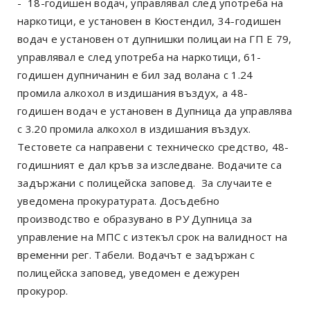
- 18-годишен водач, управлявал след употреба на
наркотици, е установен в Кюстендил, 34-годишен
водач е установен от дупнишки полицаи на ГП Е 79,
управлявал е след употреба на наркотици, 61-
годишен дупничанин е бил зад волана с 1.24
промила алкохол в издишания въздух, а 48-
годишен водач е установен в Дупница да управлява
с 3.20 промила алкохол в издишания въздух.
Тестовете са направени с техническо средство, 48-
годишният е дал кръв за изследване. Водачите са
задържани с полицейска заповед. За случаите е
уведомена прокуратурата. Досъдебно
производство е образувано в РУ Дупница за
управление на МПС с изтекъл срок на валидност на
временни рег. Табели. Водачът е задържан с
полицейска заповед, уведомен е дежурен
прокурор.