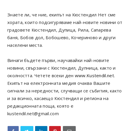
Знаете ли, че ние, екипът на Кюстендил Нет сме
хората, които подсигуряваме най-новите новини от
градовете Кюстендил, Дупица, Рила, Сапарева
баня, Бобов дол, Бобошево, Кочериново и други
населени места.
Винаги бъдете първи, научавайки най-новите
новини, свързани с Кюстендил, Дупница, както и
околността. Четете всеки ден
www.Kustendil.net
.
Екипът на електронната медия очаква Вашите
сигнали за нередности, случващи се събития, както
и за всичко, касаещо Кюстендил и региона на
редакционната поща, която е
kustendil.net@gmail.com