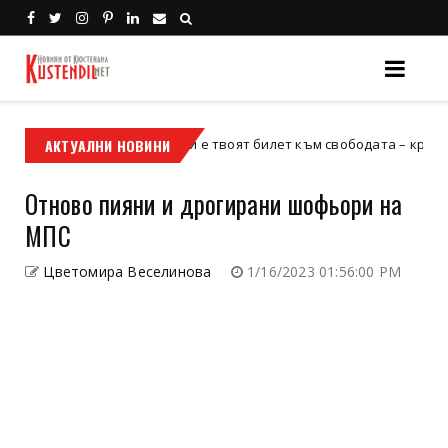
АКТУАЛНИ НОВИНИ
Кой е твоят билет към свободата – кросовият мот
кросов мотор
Отново пияни и дрогирани шофьори на
МПС
Цветомира Веселинова
1/16/2023 01:56:00 PM