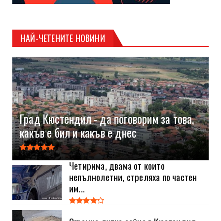
НАЙ-ЧЕТЕНИТЕ НОВИНИ
Град Кюстендил - да поговорим за това,
какъв е бил и какъв е днес
Четирима, двама от които
непълнолетни, стреляха по частен
им...