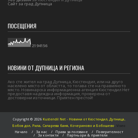
Сайт за град Дупница
ПОСЕЩЕНИЯ
2
1
9
4
1
5
6
НОВИНИ ОТ ДУПНИЦА И РЕГИОНА
Ако сте жител на град Дупница, Кюстендил, или на друго
населено място от областта, то тогава сте на правилното
място. Новинарска информационна агенция Кюстендил Нет
предоставя надеждна информация, проверена от
достоверни източници. Приятен престой!
Copyright ©
2026
Kustendil Net - Новини от Кюстендил, Дупница,
Бобов дол, Рила, Сапарева баня, Кочериново и Бобошево
,
Viseo
Начало
За нас
Права за ползване
Поверителност
За контакти
Партньори & приятели