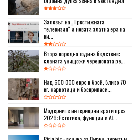
Огромна дупка зейна в Кюстендил
Залезът на „Престижната
телевизия“ и новата златна ера на
ки...
Втора поредна година бедствие:
сланата унищожи черешовата ре...
Над 600 000 евро в брой, близо 70
кг. наркотици и боеприпаси...
Модерните интериорни врати през
2026: Естетика, функции и AI...
Pirin.biz - всичко за Пирин, туризъм,