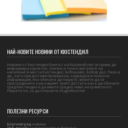
НАЙ-НОВИТЕ НОВИНИ ОТ КЮСТЕНДИЛ
Новини от Кюстендил Екипът на Kustendil.net се грижи да
информира коректно, лоялно и точно жителите на
населените места Кюстендил, Бобошево, Бобов дол, Рила и
др., като предоставя проверена, надеждна и полезна
информация. Ако обичате да пишете, можете да се
присъедините към нашият екип! Достатъчно е да обичате
град Кюстендил и да имате средно ниво на грамотност.
Пишете ни, за да получите подробности!
ПОЛЕЗНИ РЕСУРСИ
Благоевград
новини
Уеб дизайн
за Кюстендил и Дупница