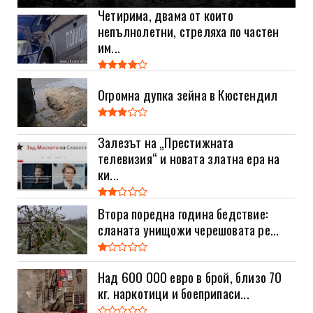
Четирима, двама от които
непълнолетни, стреляха по частен
им...
Огромна дупка зейна в Кюстендил
Залезът на „Престижната
телевизия“ и новата златна ера на
ки...
Втора поредна година бедствие:
сланата унищожи черешовата ре...
Над 600 000 евро в брой, близо 70
кг. наркотици и боеприпаси...