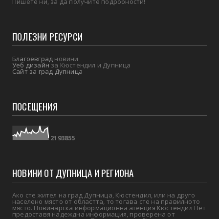
Пишете ни, за да получите подробности!
ПОЛЕЗНИ РЕСУРСИ
Благоевград
новини
Уеб дизайн
за Кюстендил и Дупница
Сайт за град Дупница
ПОСЕЩЕНИЯ
2
1
9
3
8
5
5
НОВИНИ ОТ ДУПНИЦА И РЕГИОНА
Ако сте жител на град Дупница, Кюстендил, или на друго
населено място от областта, то тогава сте на правилното
място. Новинарска информационна агенция Кюстендил Нет
предоставя надеждна информация, проверена от