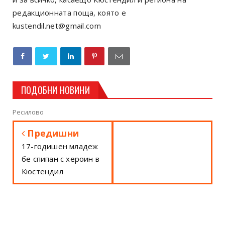
редакционната поща, която е
kustendil.net@gmail.com
ПОДОБНИ НОВИНИ
Ресилово
Предишни
17-годишен младеж
бе спипан с хероин в
Кюстендил