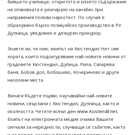
бившото училище, откритото и иззето съдържание
на опаковката е реагирало на канабис при
направения полеви наркотест. По случая е
образувано бързо полицейско производство в РУ
Дупница, уведомен е дежурен прокурор.
Знаете ли, че ние, екипът на Кюстендил Нет сме
хората, които подсигуряваме най-новите новини от
градовете Кюстендил, Дупица, Рила, Сапарева
баня, Бобов дол, Бобошево, Кочериново и други
населени места.
Винаги бъдете първи, научавайки най-новите
новини, свързани с Кюстендил, Дупница, както и
околността. Четете всеки ден
www.Kustendil.net
.
Екипът на електронната медия очаква Вашите
сигнали за нередности, случващи се събития, както
и за всичко, касаещо Кюстендил и региона на