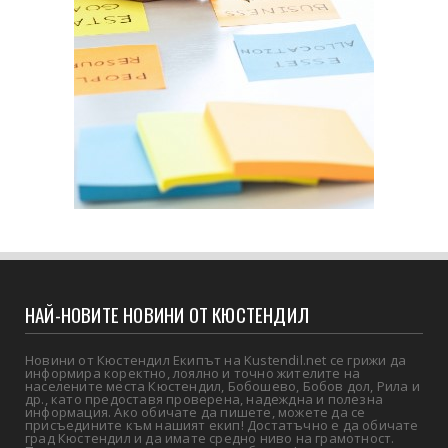
НАЙ-НОВИТЕ НОВИНИ ОТ КЮСТЕНДИЛ
Новини от Кюстендил Екипът на Kustendil.net се грижи да
информира коректно, лоялно и точно жителите на
населените места Кюстендил, Бобошево, Бобов дол, Рила и
др., като предоставя проверена, надеждна и полезна
информация. Ако обичате да пишете, можете да се
присъедините към нашият екип! Достатъчно е да обичате
град Кюстендил и да имате средно ниво на грамотност.