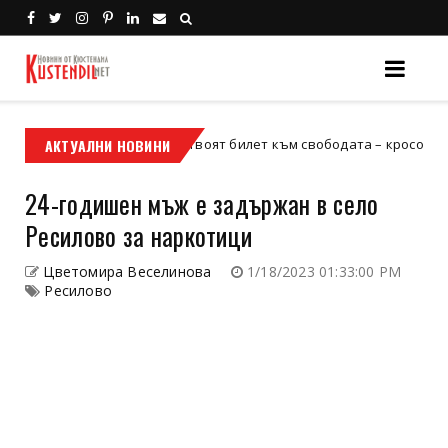
АКТУАЛНИ НОВИНИ
Кой е твоят билет към свободата – кросовият мотор 
осов мотор
24-годишен мъж е задържан в село
Ресилово за наркотици
Цветомира Веселинова
1/18/2023 01:33:00 PM
Ресилово