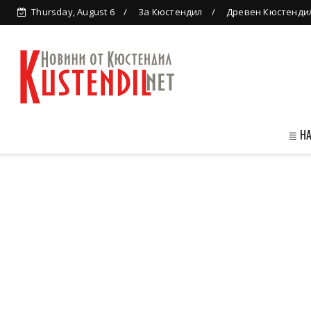
Thursday, August 6
За Кюстендил
Древен Кюстенди
≣ Н