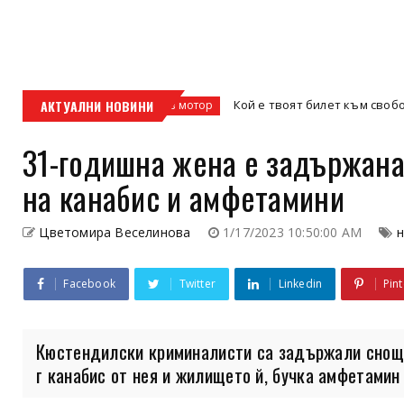
 и офис
АКТУАЛНИ НОВИНИ
Кой е твоят билет към свободата – 
кросов мотор
31-годишна жена е задържана
на канабис и амфетамини
Цветомира Веселинова
1/17/2023 10:50:00 AM
Facebook
Twitter
Linkedin
Pint
Кюстендилски криминалисти са задържали снощи
г канабис от нея и жилището й, бучка амфетамин и