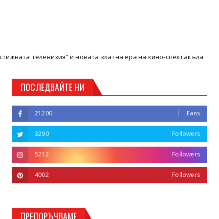
 телевизия“ и новата златна ера на кино-спектакъла
Кюстен
ПОСЛЕДВАЙТЕ НИ
21200
Fans
3290
Followers
5212
Followers
4002
Followers
ПРЕПОРЪЧВАМЕ