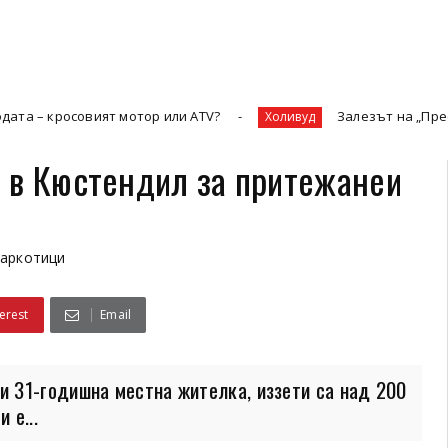
кросовият мотор или ATV?
Залезът на „Престижната
Холивуд
 в Кюстендил за притежанеи
наркотици
erest
Email
 31-годишна местна жителка, иззети са над 200
 е...