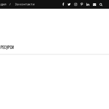
ндил
За контакти
 РЕСУРСИ