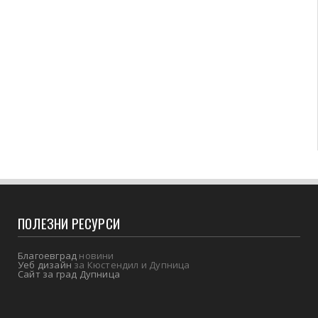
ПОЛЕЗНИ РЕСУРСИ
Благоевград
новини
Уеб дизайн
за Кюстендил и Дупница
Сайт за град Дупница