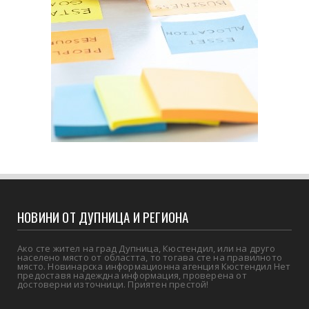
НОВИНИ ОТ ДУПНИЦА И РЕГИОНА
Ако сте жител на град Дупница, Кюстендил, или на друго
населено място от областта, то тогава сте на правилното
място. Новинарска информационна агенция Кюстендил Нет
предоставя надеждна информация, проверена от
достоверни източници. Приятен престой!