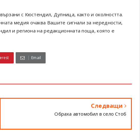
вързани с Кюстендил, Дупница, както и околността.
онната медия очаква Вашите сигнали за нередности,
ендил и региона на редакционната поща, която е
erest
Email
Следващи
Обраха автомобил в село Стоб