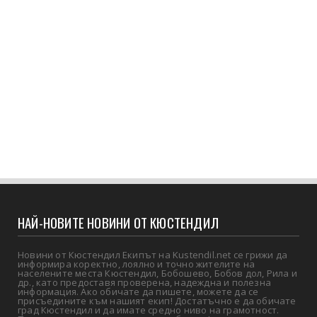
НАЙ-НОВИТЕ НОВИНИ ОТ КЮСТЕНДИЛ
Новини от Кюстендил Екипът на Kustendil.net се грижи да
информира коректно, лоялно и точно жителите на
населените места Кюстендил, Бобошево, Бобов дол, Рила и
др., като предоставя проверена, надеждна и полезна
информация. Ако обичате да пишете, можете да се
присъедините към нашият екип! Достатъчно е да обичате
град Кюстендил и да имате средно ниво на грамотност.