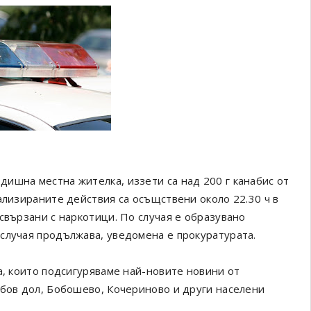
ишна местна жителка, иззети са над 200 г канабис от
ализираните действия са осъщствени около 22.30 ч в
свързани с наркотици. По случая е образувано
случая продължава, уведомена е прокуратурата.
а, които подсигуряваме най-новите новини от
обов дол, Бобошево, Кочериново и други населени