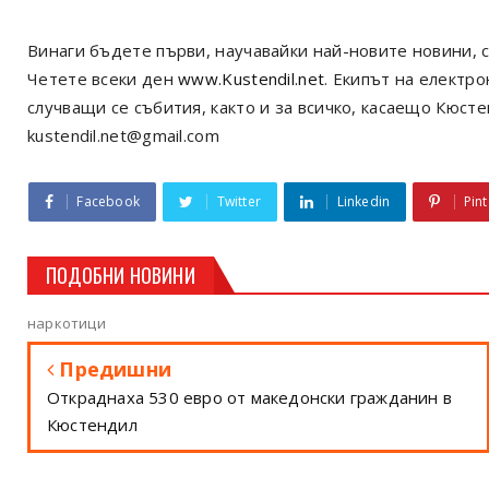
Винаги бъдете първи, научавайки най-новите новини, с
Четете всеки ден
www.Kustendil.net
. Екипът на електр
случващи се събития, както и за всичко, касаещо Кюст
kustendil.net@gmail.com
Facebook
Twitter
Linkedin
Pint
ПОДОБНИ НОВИНИ
наркотици
Предишни
Откраднаха 530 евро от македонски гражданин в
Кюстендил