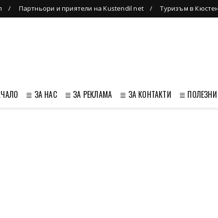
л
Партньори и приятели на Kustendil net
Туризъм в Кюсте
АЧАЛО
≣ ЗА НАС
≣ ЗА РЕКЛАМА
≣ ЗА КОНТАКТИ
≣ ПОЛЕЗНИ