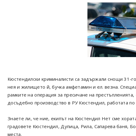
Кюстендилски криминалисти са задържали снощи 31-год
нея и жилището й, бучка амфетамин и ел. везна. Специ
рамките на операция за пресичане на престъпленията, 
досъдебно производство в РУ Кюстендил, работата по 
Знаете ли, че ние, екипът на Кюстендил Нет сме хорат
градовете Кюстендил, Дупица, Рила, Сапарева баня, Б
места.