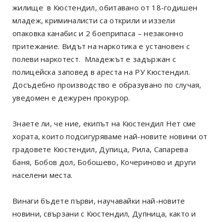
жилище в Кюстендил, обитавано от 18-годишен
младеж, криминалисти са открили и иззели
опаковка канабис и 2 боеприпаса – незаконно
притежание. Видът на наркотика е установен с
полеви наркотест. Младежът е задържан с
полицейска заповед в ареста на РУ Кюстендил.
Досъдебно производство е образувано по случая,
уведомен е дежурен прокурор.
Знаете ли, че ние, екипът на Кюстендил Нет сме
хората, които подсигуряваме най-новите новини от
градовете Кюстендил, Дупица, Рила, Сапарева
баня, Бобов дол, Бобошево, Кочериново и други
населени места.
Винаги бъдете първи, научавайки най-новите
новини, свързани с Кюстендил, Дупница, както и