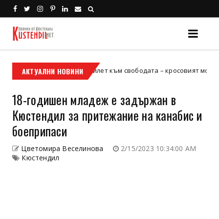
Кой е твоят билет към свободата – кросовият мотор или AT
АКТУАЛНИ НОВИНИ
тор
18-годишен младеж е задържан в
Кюстендил за притежание на канабис и
боеприпаси
Цветомира Веселинова
2/15/2023 10:34:00 AM
Кюстендил