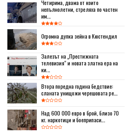
Четирима, двама от които
непълнолетни, стреляха по частен
им...
Огромна дупка зейна в Кюстендил
Залезът на „Престижната
телевизия“ и новата златна ера на
ки...
Втора поредна година бедствие:
сланата унищожи черешовата ре...
Над 600 000 евро в брой, близо 70
кг. наркотици и боеприпаси...