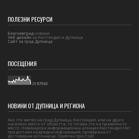
ПОЛЕЗНИ РЕСУРСИ
Благоевград
новини
Уеб дизайн
за Кюстендил и Дупница
Сайт за град Дупница
ПОСЕЩЕНИЯ
2
1
8
7
5
6
3
НОВИНИ ОТ ДУПНИЦА И РЕГИОНА
Ако сте жител на град Дупница, Кюстендил, или на друго
населено място от областта, то тогава сте на правилното
място. Новинарска информационна агенция Кюстендил Нет
предоставя надеждна информация, проверена от
достоверни източници. Приятен престой!