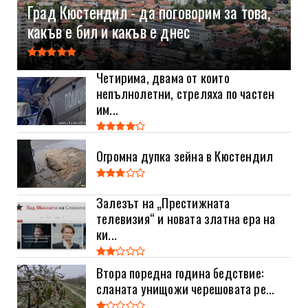
Град Кюстендил - да поговорим за това,
какъв е бил и какъв е днес
Четирима, двама от които
непълнолетни, стреляха по частен
им...
Огромна дупка зейна в Кюстендил
Залезът на „Престижната
телевизия“ и новата златна ера на
ки...
Втора поредна година бедствие:
сланата унищожи черешовата ре...