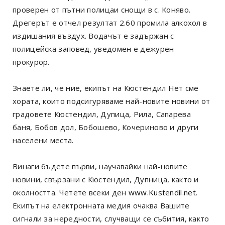
проверен от пътни полицаи снощи в с. Коняво.
Дрегерът е отчел резултат 2.60 промила алкохол в
издишания въздух. Водачът е задържан с
полицейска заповед, уведомен е дежурен
прокурор.
Знаете ли, че ние, екипът на Кюстендил Нет сме
хората, които подсигуряваме най-новите новини от
градовете Кюстендил, Дупица, Рила, Сапарева
баня, Бобов дол, Бобошево, Кочериново и други
населени места.
Винаги бъдете първи, научавайки най-новите
новини, свързани с Кюстендил, Дупница, както и
околността. Четете всеки ден
www.Kustendil.net
.
Екипът на електронната медия очаква Вашите
сигнали за нередности, случващи се събития, както