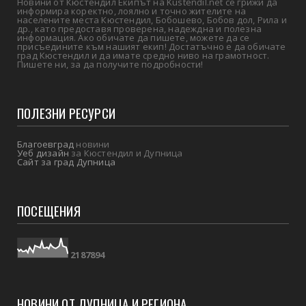
Новини от Кюстендил Екипът на Kustendil.net се грижи да
информира коректно, лоялно и точно жителите на
населените места Кюстендил, Бобошево, Бобов дол, Рила и
др., като предоставя проверена, надеждна и полезна
информация. Ако обичате да пишете, можете да се
присъедините към нашият екип! Достатъчно е да обичате
град Кюстендил и да имате средно ниво на грамотност.
Пишете ни, за да получите подробности!
ПОЛЕЗНИ РЕСУРСИ
Благоевград
новини
Уеб дизайн
за Кюстендил и Дупница
Сайт за град Дупница
ПОСЕЩЕНИЯ
2
1
8
7
8
9
4
НОВИНИ ОТ ДУПНИЦА И РЕГИОНА