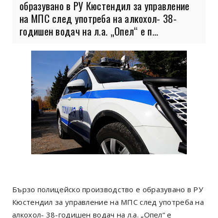
образувано в РУ Кюстендил за управление
на МПС след употреба на алкохол- 38-
годишен водач на л.а. „Опел“ е п...
Бързо полицейско производство е образувано в РУ
Кюстендил за управление на МПС след употреба на
алкохол- 38-годишен водач на л.а. „Опел“ е