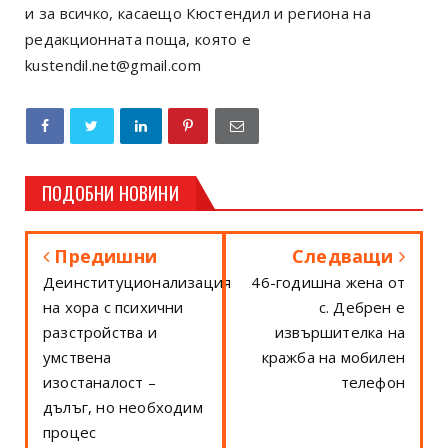
и за всичко, касаещо Кюстендил и региона на
редакционната поща, която е
kustendil.net@gmail.com
ПОДОБНИ НОВИНИ
Предишни
Следващи
Деинституционализация
46-годишна жена от
на хора с психични
с. Дебрен е
разстройства и
извършителка на
умствена
кражба на мобилен
изостаналост –
телефон
дълъг, но необходим
процес