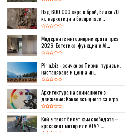
Над 600 000 евро в брой, близо 70
кг. наркотици и боеприпаси...
Модерните интериорни врати през
2026: Естетика, функции и AI...
Pirin.biz - всичко за Пирин, туризъм,
настаняване и ценна ин...
Архитектура на вниманието в
движение: Какво всъщност са игра...
Кой е твоят билет към свободата –
кросовият мотор или ATV? ...