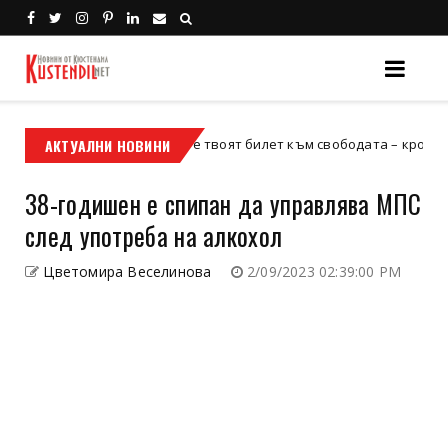
АКТУАЛНИ НОВИНИ
Кой е твоят билет към свободата – кросовият мото
кросов мотор
38-годишен е спипан да управлява МПС
след употреба на алкохол
Цветомира Веселинова
2/09/2023 02:39:00 PM