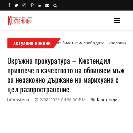
АКТУАЛНИ НОВИНИ
Кой е твоят билет към свободата – кросовият мотор и
сов мотор
Окръжна прокуратура – Кюстендил
привлече в качеството на обвиняем мъж
за незаконно държане на марихуана с
цел разпространение
Vasilena
2/08/2023 04:36:00 PM
Кюстендил