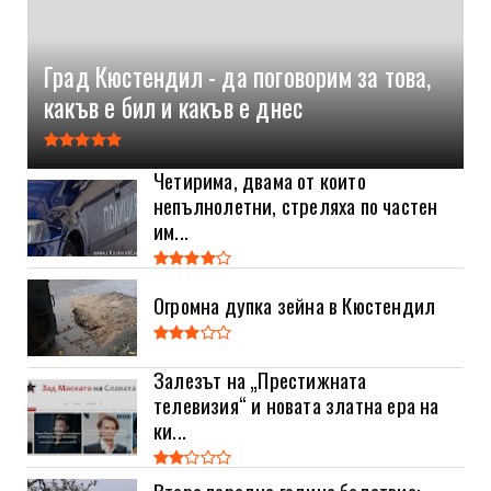
Град Кюстендил - да поговорим за това,
какъв е бил и какъв е днес
Четирима, двама от които
непълнолетни, стреляха по частен
им...
Огромна дупка зейна в Кюстендил
Залезът на „Престижната
телевизия“ и новата златна ера на
ки...