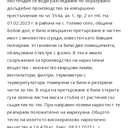
Кюстендил се води разследване по образувано
досъдебно производство за извършено
престъпление по чл. 354а, ал. 1, пр. 2 от НК. На
07.02.2023 г. в района на с. Големо село, община
Бобов дол, е било извършено претърсване в частен
имот с множество сгради, известен като бившия
пилчарник. Установени са били две помещенията,
облицовани отвътре с фолио. В тях е имало
съоръжения за производство на наркотични
вещества – множество кварцови лампи,
вентилатори, филтри, термометри с
терморегулатори. Намерени са били и резервни
части за тях. В хода на претърсване е била открита
суха зелена листна маса и стъбла от растения със
съцветия по тях. При направен полеви наркотест те
реагирали положително на марихуана. Общото
тегло на иззетото високорисково наркотично
вещество е 16,476 кг. Днес, 08.02.2023 г., с