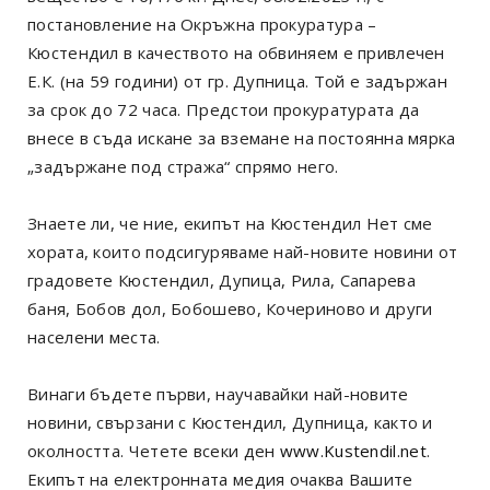
постановление на Окръжна прокуратура –
Кюстендил в качеството на обвиняем е привлечен
Е.К. (на 59 години) от гр. Дупница. Той е задържан
за срок до 72 часа. Предстои прокуратурата да
внесе в съда искане за вземане на постоянна мярка
„задържане под стража“ спрямо него.
Знаете ли, че ние, екипът на Кюстендил Нет сме
хората, които подсигуряваме най-новите новини от
градовете Кюстендил, Дупица, Рила, Сапарева
баня, Бобов дол, Бобошево, Кочериново и други
населени места.
Винаги бъдете първи, научавайки най-новите
новини, свързани с Кюстендил, Дупница, както и
околността. Четете всеки ден
www.Kustendil.net
.
Екипът на електронната медия очаква Вашите