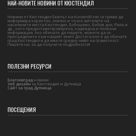
НАЙ-НОВИТЕ НОВИНИ ОТ КЮСТЕНДИЛ
Новини от Кюстендил Екипът на Kustendil.net се грижи да
информира коректно, лоялно и точно жителите на
населените места Кюстендил, Бобошево, Бобов дол, Рила и
др., като предоставя проверена, надеждна и полезна
информация. Ако обичате да пишете, можете да се
присъедините към нашият екип! Достатъчно е да обичате
град Кюстендил и да имате средно ниво на грамотност.
Пишете ни, за да получите подробности!
ПОЛЕЗНИ РЕСУРСИ
Благоевград
новини
Уеб дизайн
за Кюстендил и Дупница
Сайт за град Дупница
ПОСЕЩЕНИЯ