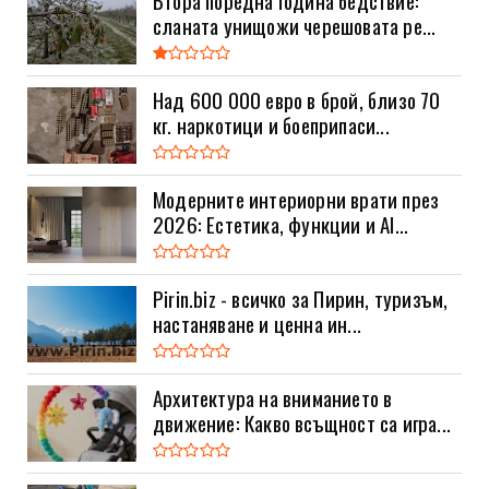
Втора поредна година бедствие:
сланата унищожи черешовата ре...
Над 600 000 евро в брой, близо 70
кг. наркотици и боеприпаси...
Модерните интериорни врати през
2026: Естетика, функции и AI...
Pirin.biz - всичко за Пирин, туризъм,
настаняване и ценна ин...
Архитектура на вниманието в
движение: Какво всъщност са игра...