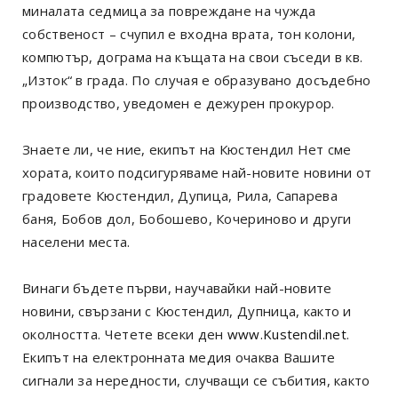
миналата седмица за повреждане на чужда
собственост – счупил е входна врата, тон колони,
компютър, дограма на къщата на свои съседи в кв.
„Изток“ в града. По случая е образувано досъдебно
производство, уведомен е дежурен прокурор.
Знаете ли, че ние, екипът на Кюстендил Нет сме
хората, които подсигуряваме най-новите новини от
градовете Кюстендил, Дупица, Рила, Сапарева
баня, Бобов дол, Бобошево, Кочериново и други
населени места.
Винаги бъдете първи, научавайки най-новите
новини, свързани с Кюстендил, Дупница, както и
околността. Четете всеки ден
www.Kustendil.net
.
Екипът на електронната медия очаква Вашите
сигнали за нередности, случващи се събития, както