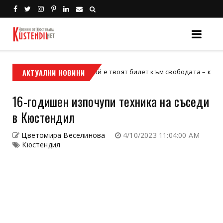
АКТУАЛНИ НОВИНИ
Кой е твоят билет към свободата – кросовият мо
кросов мотор
16-годишен изпочупи техника на съседи
в Кюстендил
Цветомира Веселинова
4/10/2023 11:04:00 AM
Кюстендил