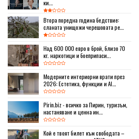
ки...
Втора поредна година бедствие:
сланата унищожи черешовата ре...
Над 600 000 евро в брой, близо 70
кг. наркотици и боеприпаси...
Модерните интериорни врати през
2026: Естетика, функции и AI...
Pirin.biz - всичко за Пирин, туризъм,
настаняване и ценна ин...
Кой е твоят билет към свободата –