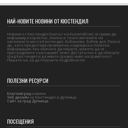
НАЙ-НОВИТЕ НОВИНИ ОТ КЮСТЕНДИЛ
Новини от Кюстендил Екипът на Kustendil.net се грижи да
информира коректно, лоялно и точно жителите на
населените места Кюстендил, Бобошево, Бобов дол, Рила и
др., като предоставя проверена, надеждна и полезна
информация. Ако обичате да пишете, можете да се
присъедините към нашият екип! Достатъчно е да обичате
град Кюстендил и да имате средно ниво на грамотност.
Пишете ни, за да получите подробности!
ПОЛЕЗНИ РЕСУРСИ
Благоевград
новини
Уеб дизайн
за Кюстендил и Дупница
Сайт за град Дупница
ПОСЕЩЕНИЯ