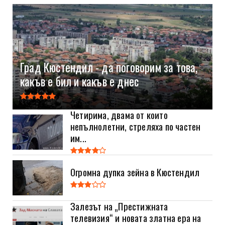
Град Кюстендил - да поговорим за това,
какъв е бил и какъв е днес
Четирима, двама от които
непълнолетни, стреляха по частен
им...
Огромна дупка зейна в Кюстендил
Залезът на „Престижната
телевизия“ и новата златна ера на