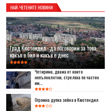
НАЙ-ЧЕТЕНИТЕ НОВИНИ
Град Кюстендил - да поговорим за това,
какъв е бил и какъв е днес
Четирима, двама от които
непълнолетни, стреляха по частен
им...
Огромна дупка зейна в Кюстендил