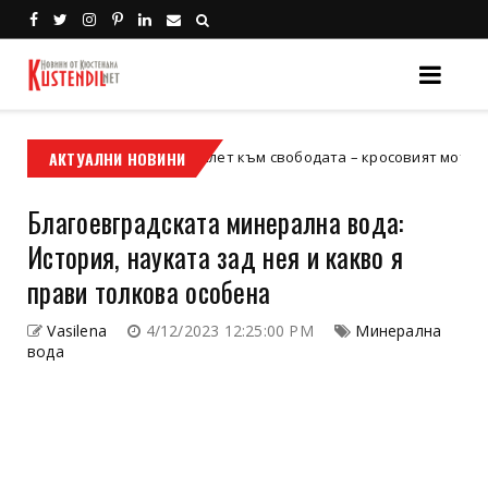
й е твоят билет към свободата – кросовият мотор или ATV?
АКТУАЛНИ НОВИНИ
Х
Благоевградската минерална вода:
История, науката зад нея и какво я
прави толкова особена
Vasilena
4/12/2023 12:25:00 PM
Минерална
вода