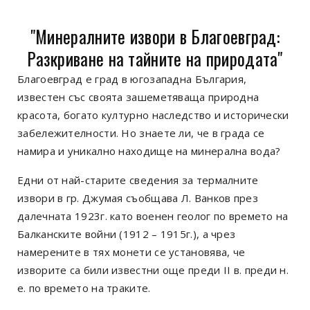
"Минералните извори в Благоевград:
Разкриване на тайните на природата"
Благоевград е град в югозападна България,
известен със своята зашеметяваща природна
красота, богато културно наследство и исторически
забележителности. Но знаете ли, че в града се
намира и уникално находище на минерална вода?
Едни от най-старите сведения за термалните
извори в гр. Джумая съобщава Л. Ванков през
далечната 1923г. като военен геолог по времето на
Балканските войни (1912 – 1915г.), а чрез
намерените в тях монети се установява, че
изворите са били известни още преди
II
в. преди н.
е. по времето на траките.