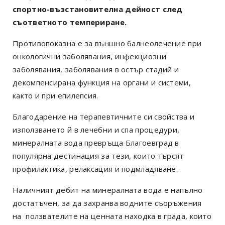
спортно-възстановителна дейност след
съответното темпериране.
Противопоказна е за
външно балнеолечение при
онкологични заболявания, инфекциозни
заболявания, заболявания в остър стадий и
декомпенсирана функция на органи и системи,
както и при епилепсия.
Благодарение на терапевтичните си свойства и
използването й в лечебни и спа процедури,
минералната вода превръща Благоевград в
популярна дестинация за тези, които търсят
профилактика, релаксация и подмладяване.
Наличният дебит на минералната вода е напълно
достатъчен, за да захранва водните съоръжения
на
ползвателите на ценната находка в града, които