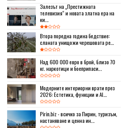
Залезът на „Престижната
телевизия“ и новата златна ера на
ки...
Втора поредна година бедствие:
сланата унищожи черешовата ре...
Над 600 000 евро в брой, близо 70
кг. наркотици и боеприпаси...
Модерните интериорни врати през
2026: Естетика, функции и AI...
Pirin.biz - всичко за Пирин, туризъм,
настаняване и ценна ин...