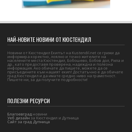
НАЙ-НОВИТЕ НОВИНИ ОТ КЮСТЕНДИЛ
Новини от Кюстендил Екипът на Kustendil.net се грижи да
информира коректно, лоялно и точно жителите на
населените места Кюстендил, Бобошево, Бобов дол, Рила и
др., като предоставя проверена, надеждна и полезна
информация. Ако обичате да пишете, можете да се
присъедините към нашият екип! Достатъчно е да обичате
град Кюстендил и да имате средно ниво на грамотност.
Пишете ни, за да получите подробности!
ПОЛЕЗНИ РЕСУРСИ
Благоевград
новини
Уеб дизайн
за Кюстендил и Дупница
Сайт за град Дупница