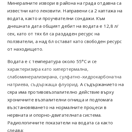
Минералните извори в района на града отдавна са
известни като лековити. Направени са 2 каптажа на
водата, както и проучвателни сондажи. Към
днешната дата общият дебит на водата е 12,8 л/
сек, като от тях 6л са раздаден ресурс на
ползватели, а над 6л остават като свободен ресурс
от находището.
Водата е с температура около
55°С
и се
характеризира като хипертермална,
слабоминерализирана, сулфатно-хидрокарбонатна
натриева, съдържаща флуорид.
А съдържанието на
сяра има противовъзпалително действие върху
хроничните възпалителни огнища и подпомага
възстановяването на нормалните процеси в
нервната и опорно-двигателната система.
Р
адиологичните показатели
на водата
са както
следва: