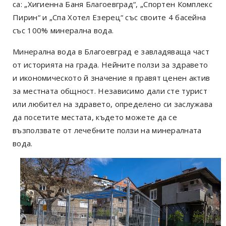
са: „Хигиенна Баня Благоевград“, „Спортен Комплекс
Пирин“ и „Спа Хотел Езерец“ със своите 4 басейна
със 100% минерална вода.
Минерална вода в Благоевград е завладяваща част
от историята на града. Нейните ползи за здравето
и икономическото й значение я правят ценен актив
за местната общност. Независимо дали сте турист
или любител на здравето, определено си заслужава
да посетите местата, където можете да се
възползвате от лечебните ползи на минералната
вода.