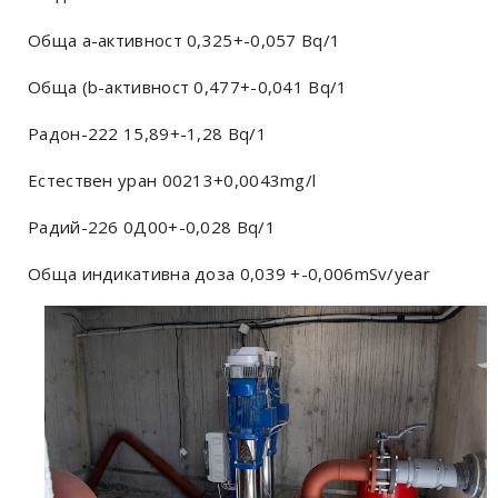
Обща а-активност 0,325+-0,057 Bq/1
Обща (b-активност 0,477+-0,041 Bq/1
Радон-222 15,89+-1,28 Bq/1
Естествен уран 00213+0,0043mg/l
Радий-226 0Д00+-0,028 Bq/1
Обща индикативна доза 0,039 +-0,006mSv/year