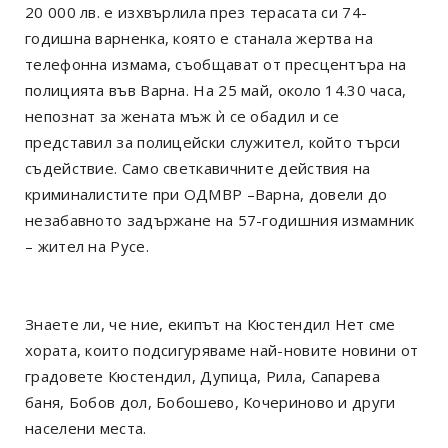
20 000 лв. е изхвърлила през терасата си 74-
годишна варненка, която е станала жертва на
телефонна измама, съобщават от пресцентъра на
полицията във Варна. На 25 май, около 14.30 часа,
непознат за жената мъж ѝ се обадил и се
представил за полицейски служител, който търси
съдействие. Само светкавичните действия на
криминалистите при ОДМВР –Варна, довели до
незабавното задържане на 57-годишния измамник
– жител на Русе.
Знаете ли, че ние, екипът на Кюстендил Нет сме
хората, които подсигуряваме най-новите новини от
градовете Кюстендил, Дупица, Рила, Сапарева
баня, Бобов дол, Бобошево, Кочериново и други
населени места.