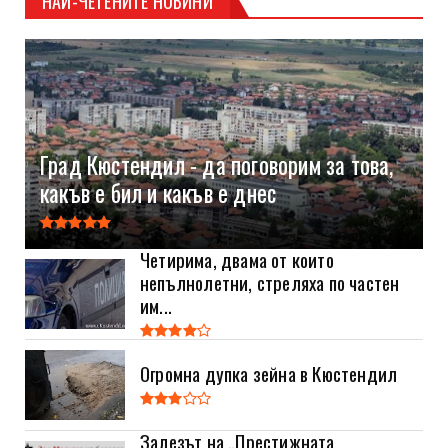
НАЙ-ЧЕТЕНИТЕ НОВИНИ
Град Кюстендил - да поговорим за това,
какъв е бил и какъв е днес
Четирима, двама от които
непълнолетни, стреляха по частен
им...
Огромна дупка зейна в Кюстендил
Залезът на „Престижната