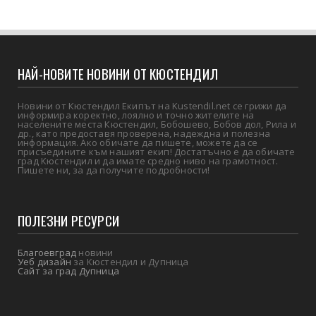
НАЙ-НОВИТЕ НОВИНИ ОТ КЮСТЕНДИЛ
Новини от Кюстендил Екипът на Kustendil.net се грижи да
информира коректно, лоялно и точно жителите на
населените места Кюстендил, Бобошево, Бобов дол, Рила и
др., като предоставя проверена, надеждна и полезна
информация. Ако обичате да пишете, можете да се
присъедините към нашият екип! Достатъчно е да обичате
град Кюстендил и да имате средно ниво на грамотност.
Пишете ни, за да получите подробности!
ПОЛЕЗНИ РЕСУРСИ
Благоевград
новини
Уеб дизайн
за Кюстендил и Дупница
Сайт за град Дупница