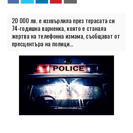
20 000 лв. е изхвърлила през терасата си
74-годишна варненка, която е станала
жертва на телефонна измама, съобщават от
пресцентъра на полици...