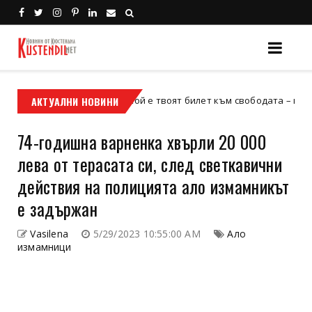
АКТУАЛНИ НОВИНИ
Кой е твоят билет към свободата – кросовият м
кросов мотор
74-годишна варненка хвърли 20 000
лева от терасата си, след светкавични
действия на полицията ало измамникът
е задържан
Vasilena
5/29/2023 10:55:00 AM
Ало
измамници