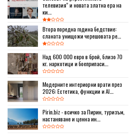
телевизия“ и новата златна ера на
ки...
Втора поредна година бедствие:
сланата унищожи черешовата ре...
Над 600 000 евро в брой, близо 70
кг. наркотици и боеприпаси...
Модерните интериорни врати през
2026: Естетика, функции и AI...
Pirin.biz - всичко за Пирин, туризъм,
настаняване и ценна ин...