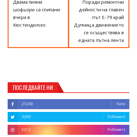
Двама пияни
Поради ремонтни
шофьори са спипани
дейности на главен
вчера в
път E-79 край
Кюстендилско
Дупница движението
се осъществява в
едната пътна лента
ПОСЛЕДВАЙТЕ НИ
21200
Fans
3290
Followers
5212
Followers