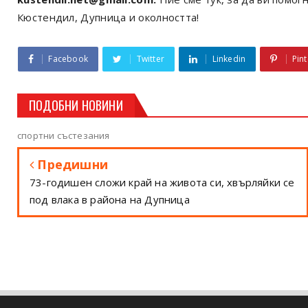
Кюстендил, Дупница и околността!
Facebook
Twitter
Linkedin
Pint
ПОДОБНИ НОВИНИ
спортни състезания
Предишни
73-годишен сложи край на живота си, хвърляйки се
под влака в района на Дупница