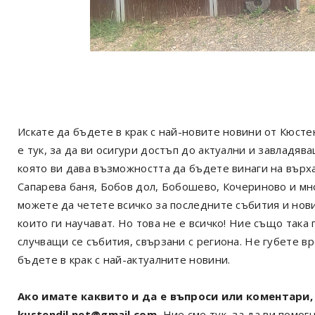
Искате да бъдете в крак с най-новите новини от Кюст
е тук, за да ви осигури достъп до актуални и завладя
която ви дава възможността да бъдете винаги на върх
Сапарева баня, Бобов дол, Бобошево, Кочериново и мн
можете да четете всичко за последните събития и нов
които ги научават. Но това не е всичко! Ние също так
случващи се събития, свързани с региона. Не губете в
бъдете в крак с най-актуалните новини.
Ако имате каквито и да е въпроси или коментари, 
kustendil.net@gmail.com.
Ние сме тук, за да ви помогн