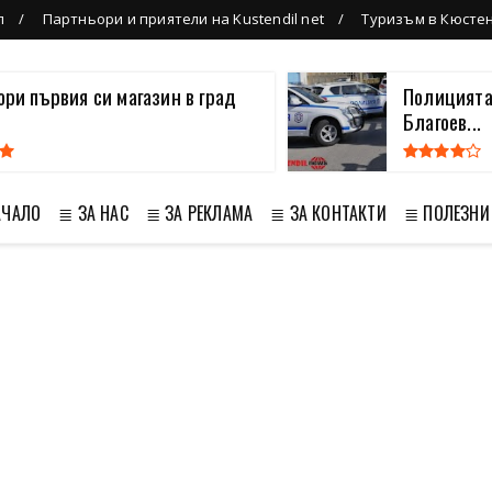
л
Партньори и приятели на Kustendil net
Туризъм в Кюсте
вори първия си магазин в град
Полицията
Благоев...
АЧАЛО
≣ ЗА НАС
≣ ЗА РЕКЛАМА
≣ ЗА КОНТАКТИ
≣ ПОЛЕЗНИ