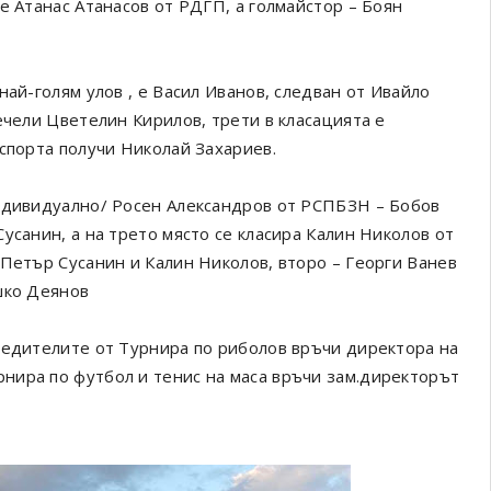
е Атанас Атанасов от РДГП, а голмайстор – Боян
най-голям улов , е Васил Иванов, следван от Ивайло
ечели Цветелин Кирилов, трети в класацията е
спорта получи Николай Захариев.
индивидуално/ Росен Александров от РСПБЗН – Бобов
усанин, а на трето място се класира Калин Николов от
 Петър Сусанин и Калин Николов, второ – Георги Ванев
шко Деянов
бедителите от Турнира по риболов връчи директора на
нира по футбол и тенис на маса връчи зам.директорът