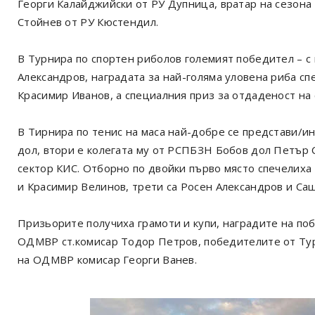
Георги Калайджийски от РУ Дупница, вратар на сезона 
Стойнев от РУ Кюстендил.
В Турнира по спортен риболов големият победител – с 
Александров, наградата за най-голяма уловена риба сп
Красимир Иванов, а специалния приз за отдаденост на 
В Тирнира по тенис на маса най-добре се представи/
дол, втори е колегата му от РСПБЗН Бобов дол Петър С
сектор КИС. Отборно по двойки първо място спечелиха
и Красимир Велинов, трети са Росен Александров и Са
Призьорите получиха грамоти и купи, наградите на по
ОДМВР ст.комисар Тодор Петров, победителите от Тур
на ОДМВР комисар Георги Ванев.