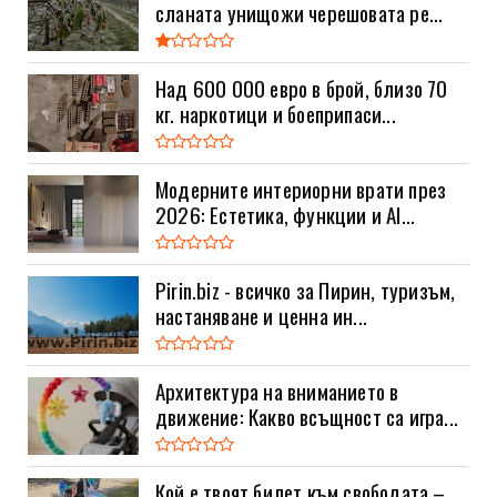
сланата унищожи черешовата ре...
Над 600 000 евро в брой, близо 70
кг. наркотици и боеприпаси...
Модерните интериорни врати през
2026: Естетика, функции и AI...
Pirin.biz - всичко за Пирин, туризъм,
настаняване и ценна ин...
Архитектура на вниманието в
движение: Какво всъщност са игра...
Кой е твоят билет към свободата –