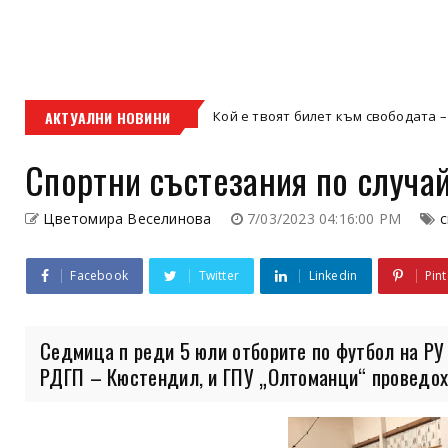
АКТУАЛНИ НОВИНИ
Кой е твоят билет към свободата – кросовият мотор 
осов мотор
Спортни състезания по случа
Цветомира Веселинова
7/03/2023 04:16:00 PM
с
Facebook
Twitter
Linkedin
Pint
Седмица п реди 5 юли отборите по футбол на Р
РДГП – Кюстендил, и ГПУ „Олтоманци“ проведоха