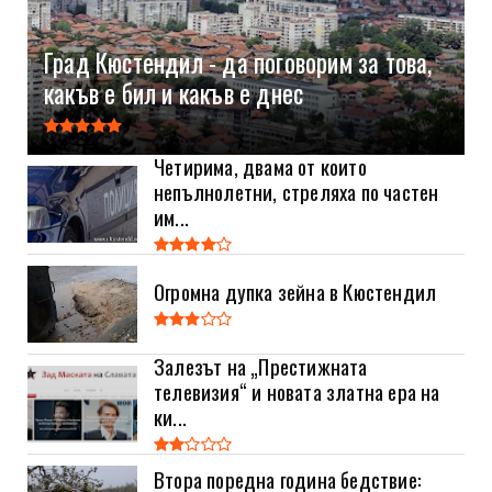
Град Кюстендил - да поговорим за това,
какъв е бил и какъв е днес
Четирима, двама от които
непълнолетни, стреляха по частен
им...
Огромна дупка зейна в Кюстендил
Залезът на „Престижната
телевизия“ и новата златна ера на
ки...
Втора поредна година бедствие: