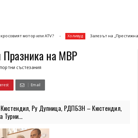
или ATV?
Залезът на „Престижната телевизия“ и н
Холивуд
й Празника на МВР
портни състезания
erest
Email
У Кюстендил, Ру Дупница, РДПБЗН – Кюстендил,
 Турни...