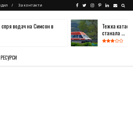
ндил
За контакти
 спря водач на Симсон в
Тежка катаст
станала ...
 РЕСУРСИ