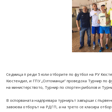
Седмица п реди 5 юли отборите по футбол на РУ Кюст
Кюстендил, и ГПУ „Олтоманци“ проведоха Турнир по ф
на министерството, Турнир по спортен риболов и Турни
В оспорваната надпревара турнирът завърши с първенс
завоюва отборът на РДГП, а на трето се класира отбо