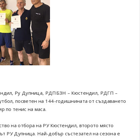
ендил, Ру Дупница, РДПБЗН – Кюстендил, РДГП –
утбол, посветен на 144-годишнината от създаването
р по тенис на маса.
тво на отбора на РУ Кюстендил, второто място
рът РУ Дупница. Най-добър състезател на сезона е