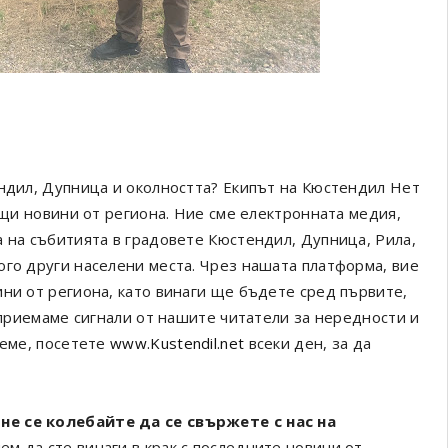
ендил, Дупница и околността? Екипът на Кюстендил Нет
ващи новини от региона. Ние сме електронната медия,
а на събитията в градовете Кюстендил, Дупница, Рила,
ого други населени места. Чрез нашата платформа, вие
ини от региона, като винаги ще бъдете сред първите,
а приемаме сигнали от нашите читатели за нередности и
реме, посетете
www.Kustendil.net
всеки ден, за да
не се колебайте да се свържете с нас на
ем да сте винаги в крак с последните новини от