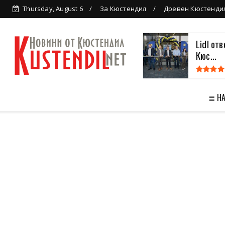
Thursday, August 6
За Кюстендил
Древен Кюстенди
Lidl от
Кюс...
≣ Н