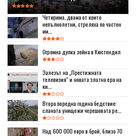
Четирима, двама от които
непълнолетни, стреляха по частен
им...
Огромна дупка зейна в Кюстендил
Залезът на „Престижната
телевизия“ и новата златна ера на
ки...
Втора поредна година бедствие:
сланата унищожи черешовата ре...
Над 600 000 евро в брой, близо 70