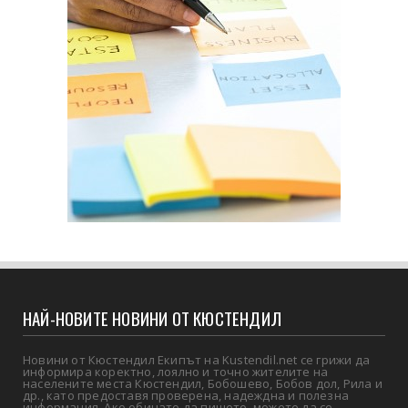
НАЙ-НОВИТЕ НОВИНИ ОТ КЮСТЕНДИЛ
Новини от Кюстендил Екипът на Kustendil.net се грижи да
информира коректно, лоялно и точно жителите на
населените места Кюстендил, Бобошево, Бобов дол, Рила и
др., като предоставя проверена, надеждна и полезна
информация. Ако обичате да пишете, можете да се