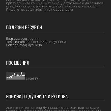
присъедините към нашият екип! Достатъчно е да обичате
град Кюстендил и да имате средно ниво на грамотност.
Пишете ни, за да получите подробности!
ПОЛЕЗНИ РЕСУРСИ
Благоевград
новини
Уеб дизайн
за Кюстендил и Дупница
Сайт за град Дупница
ПОСЕЩЕНИЯ
2
1
9
0
5
5
7
НОВИНИ ОТ ДУПНИЦА И РЕГИОНА
Ако сте жител на град Дупница, Кюстендил, или на друго
населено място от областта, то тогава сте на правилното