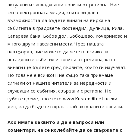
актуални и завладяващи новини от региона. Ние
сме електронната медия, която ви дава
възможността да бъдете винаги на върха на
събитията в градовете Кюстендил, Дупница, Рила,
Сапарева баня, Бобов дол, Бобошево, Кочериново и
много други населени места. Чрез нашата
платформа, вие можете да четете всичко за
последните събития и новини от региона, като
винаги ще бъдете сред първите, които ги научават.
Но това не е всичко! Ние също така приемаме
сигнали от нашите читатели за нередности и
случващи се събития, свързани с региона. Не
губете време, посетете
www.Kustendil.net
всеки
ден, за да бъдете в крак с най-актуалните новини.
Ако имате каквито и да е въпроси или
коментари, не се колебайте да се свържете с