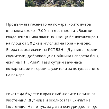
Продължава гасенето на пожара, който вчера
възникна около 17.00 ч в местността „Влашки
кладенец“ в Рила планина. Снощи бе локализиран
на площ от 30 дка в иглолистна гора – низово.
Вчера гасиха екипи на РСПБЗН – Дупница, горски
служители, доброволци от община Сапарева баня,
екип на НП „Рила“. Тази сутрин заминаха
пожарникари и горски служители за потушаването
на пожара.
Искате да бъдете в крак с най-новите новини от
Кюстендил, Дупница и околността? Екипът на
Кюстендил Нет е тук, за да ви осигури достъп до