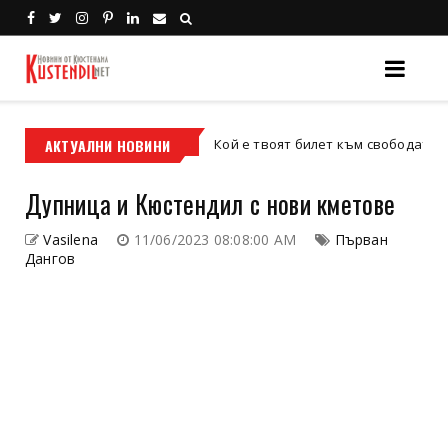
с
АКТУАЛНИ НОВИНИ
Кой е твоят билет към свободата – кросови
кросов мотор
Дупница и Кюстендил с нови кметове
Vasilena
11/06/2023 08:08:00 AM
Първан
Дангов