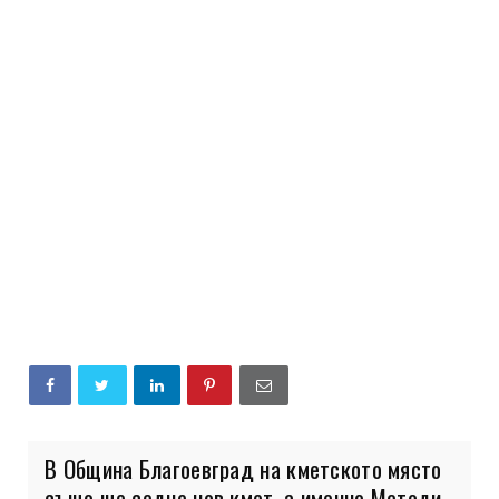
В Община Благоевград на кметското място
също ще седне нов кмет, а именно Методи