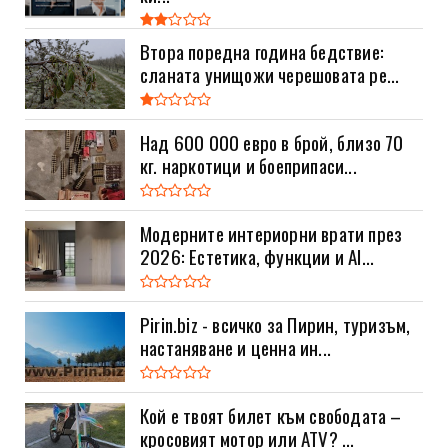
Втора поредна година бедствие:
сланата унищожи черешовата ре...
Над 600 000 евро в брой, близо 70
кг. наркотици и боеприпаси...
Модерните интериорни врати през
2026: Естетика, функции и AI...
Pirin.biz - всичко за Пирин, туризъм,
настаняване и ценна ин...
Кой е твоят билет към свободата –
кросовият мотор или ATV? ...