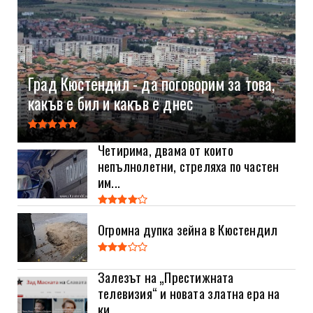
Град Кюстендил - да поговорим за това,
какъв е бил и какъв е днес
Четирима, двама от които
непълнолетни, стреляха по частен
им...
Огромна дупка зейна в Кюстендил
Залезът на „Престижната
телевизия“ и новата златна ера на
ки...