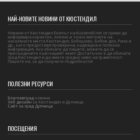
НАЙ-НОВИТЕ НОВИНИ ОТ КЮСТЕНДИЛ
Новини от Кюстендил Екипът на Kustendil.net се грижи да
информира коректно, лоялно и точно жителите на
населените места Кюстендил, Бобошево, Бобов дол, Рила и
др., като предоставя проверена, надеждна и полезна
информация. Ако обичате да пишете, можете да се
присъедините към нашият екип! Достатъчно е да обичате
град Кюстендил и да имате средно ниво на грамотност.
Пишете ни, за да получите подробности!
ПОЛЕЗНИ РЕСУРСИ
Благоевград
новини
Уеб дизайн
за Кюстендил и Дупница
Сайт за град Дупница
ПОСЕЩЕНИЯ