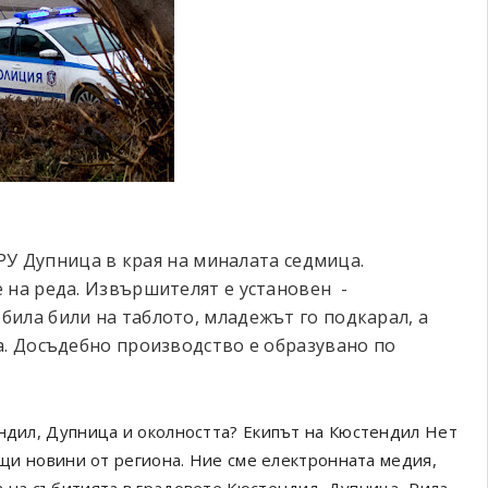
 РУ Дупница в края на миналата седмица.
 на реда. Извършителят е установен -
ила били на таблото, младежът го подкарал, а
а. Досъдебно производство е образувано по
ендил, Дупница и околността? Екипът на Кюстендил Нет
ващи новини от региона. Ние сме електронната медия,