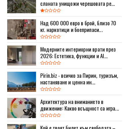
сланата унищожи черешовата ре...
Над 600 000 евро в брой, близо 70
кг. наркотици и боеприпаси...
Модерните интериорни врати през
2026: Естетика, функции и AI...
Pirin.biz - всичко за Пирин, туризъм,
настаняване и ценна ин...
Архитектура на вниманието в
движение: Какво всъщност са игра...
Кой е твоят билет към свободата –