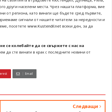
а на събитията в градовете Кюстендил, Дупница, Рила,
ого други населени места. Чрез нашата платформа, вие
ини от региона, като винаги ще бъдете сред първите,
а приемаме сигнали от нашите читатели за нередности и
реме, посетете
www.Kustendil.net
всеки ден, за да
не се колебайте да се свържете с нас на
ем да сте винаги в крак с последните новини от
erest
Email
Следващи