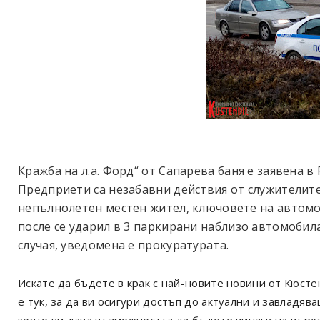
Кражба на л.а. Форд“ от Сапарева баня е заявена в
Предприети са незабавни действия от служителите
непълнолетен местен жител, ключовете на автомоб
после се ударил в 3 паркирани наблизо автомобил
случая, уведомена е прокуратурата.
Искате да бъдете в крак с най-новите новини от Кюст
е тук, за да ви осигури достъп до актуални и завладя