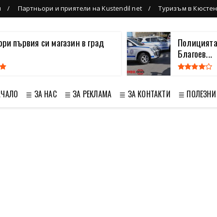
л
Партньори и приятели на Kustendil net
Туризъм в Кюсте
вори първия си магазин в град
Полицията
Благоев...
АЧАЛО
≣ ЗА НАС
≣ ЗА РЕКЛАМА
≣ ЗА КОНТАКТИ
≣ ПОЛЕЗНИ