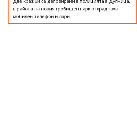
Две кражби са депозирани в полицията в Дупница,
в района на новия гробищен парк откраднаха
мобилен телефон и пари