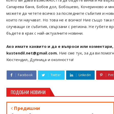
която ви дава възможността да бъдете винаги на върх
Сапарева баня, Бобов дол, Бобошево, Кочериново и мн
можете да четете всичко за последните събития и нов
които ги научават. Но това не е всичко! Ние също так
случващи се събития, свързани с региона. Не губете в
бъдете в крак с най-актуалните новини.
Ако имате каквито и да е въпроси или коментари, 
kustendil.net@gmail.com.
Ние сме тук, за да ви помогн
Кюстендил, Дупница и околността!
Facebook
Twitter
Linkedin
Pint
ПОДОБНИ НОВИНИ
Предишни