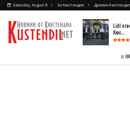
Saturday, August 8
За Кюстендил
Древен Кюстенди
Lidl от
Кюс...
≣ Н