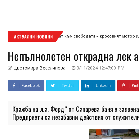
Кой е твоят билет към свободата – кросовият мотор или ATV?
АКТУАЛНИ НОВИНИ
Непълнолетен открадна лек а
Цветомира Веселинова
3/11/2024 12:47:00 PM
Facebook
Twitter
Linkedin
Pint
Кражба на л.а. Форд“ от Сапарева баня е заявен
Предприети са незабавни действия от служителит