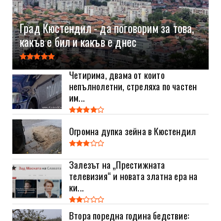
Град Кюстендил - да поговорим за това,
какъв е бил и какъв е днес
Четирима, двама от които
непълнолетни, стреляха по частен
им...
Огромна дупка зейна в Кюстендил
Залезът на „Престижната
телевизия“ и новата златна ера на
ки...
Втора поредна година бедствие: