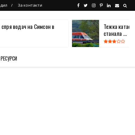
ндил
За контакти
 спря водач на Симсон в
Тежка катаст
станала ...
 РЕСУРСИ