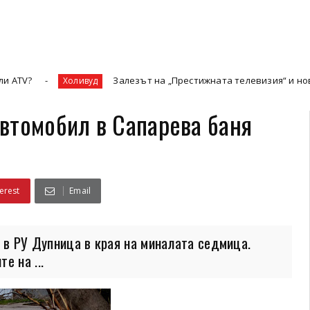
Залезът на „Престижната телевизия“ и новата златна 
Холивуд
втомобил в Сапарева баня
erest
Email
а в РУ Дупница в края на миналата седмица.
е на ...