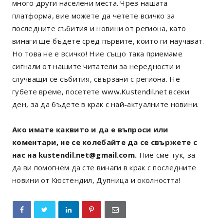
много други населени места. Чрез нашата
платформа, вие можете да четете всичко за
последните събития и новини от региона, като
винаги ще бъдете сред първите, които ги научават.
Но това не е всичко! Ние също така приемаме
сигнали от нашите читатели за нередности и
случващи се събития, свързани с региона. Не
губете време, посетете
www.Kustendil.net
всеки
ден, за да бъдете в крак с най-актуалните новини.
Ако имате каквито и да е въпроси или
коментари, не се колебайте да се свържете с
нас на kustendil.net@gmail.com.
Ние сме тук, за
да ви помогнем да сте винаги в крак с последните
новини от Кюстендил, Дупница и околността!