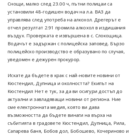
Снощи, малко след 23.00 ч, пътни полицаи са
установили 48-годишен водач на л.а. ВАЗ да
управлява след употреба на алкохол. Дрегерът е
отчел резултат 2.91 промила алкохол в издишания
въздух. Проверката е извършена в с. Слокощица.
Водачът е задържан с полицейска заповед. Бързо
полицейско производство е образувано по случая,
уведомен е дежурен прокурор.
Искате да бъдете в крак с най-новите новини от
Кюстендил, Дупница и околността? Екипът на
Кюстендил Нет е тук, за да ви осигури достъп до
актуални и завладяващи новини от региона. Ние
сме електронната медия, която ви дава
възможността да бъдете винаги на върха на
събитията в градовете Кюстендил, Дупница, Рила,
Сапарева баня, Бобов дол, Бобошево, Кочериново и