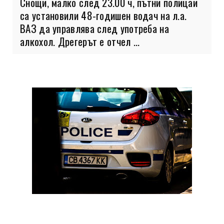
Снощи, малко след 23.00 ч, пътни полицаи
са установили 48-годишен водач на л.а.
ВАЗ да управлява след употреба на
алкохол. Дрегерът е отчел ...