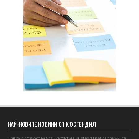
НАЙ-НОВИТЕ НОВИНИ ОТ КЮСТЕНДИЛ
Новини от Кюстендил Екипът на Kustendil.net се грижи да