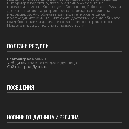
информира коректно, лоялно и точно жителите на
населените места Кюстендил, Бобошево, Бобов дол, Рила и
др., като предоставя проверена, надеждна и полезна
информация. Ако обичате да пишете, можете да се
присъедините към нашият екип! Достатъчно е да обичате
град Кюстендил и да имате средно ниво на грамотност.
Пишете ни, за да получите подробности!
ПОЛЕЗНИ РЕСУРСИ
Благоевград
новини
Уеб дизайн
за Кюстендил и Дупница
Сайт за град Дупница
ПОСЕЩЕНИЯ
НОВИНИ ОТ ДУПНИЦА И РЕГИОНА