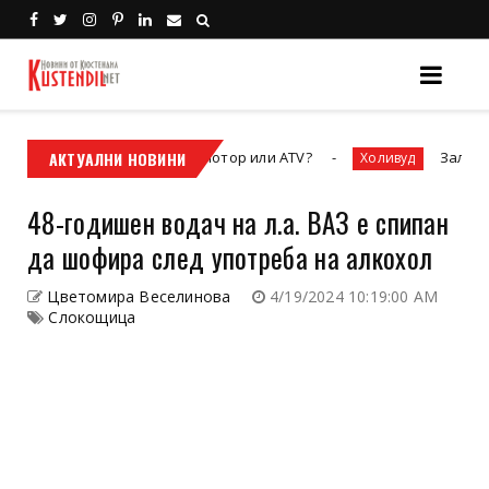
вободата – кросовият мотор или ATV?
АКТУАЛНИ НОВИНИ
Залезът на „
Холивуд
48-годишен водач на л.а. ВАЗ е спипан
да шофира след употреба на алкохол
Цветомира Веселинова
4/19/2024 10:19:00 AM
Слокощица