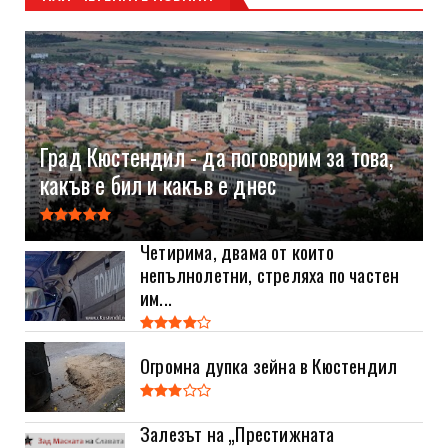
Град Кюстендил - да поговорим за това,
какъв е бил и какъв е днес
Четирима, двама от които
непълнолетни, стреляха по частен
им...
Огромна дупка зейна в Кюстендил
Залезът на „Престижната