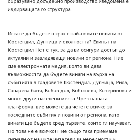
образувано досъдебно производство.Уведомена е
издирващата го структура.
Искате да бъдете в крак с най-новите новини от
Кюстендил, Дупница и околността? Екипът на
Кюстендил Нет е тук, за да ви осигури достъп до
актуални и завладяващи новини от региона. Ние
сме електронната медия, която ви дава
възможността да бъдете винаги на върха на
събитията в градовете Кюстендил, Дупница, Рила,
Сапарева баня, Бобов дол, Бобошево, Кочериново и
много други населени места. Чрез нашата
платформа, вие можете да четете всичко за
последните събития и новини от региона, като
винаги ще бъдете сред първите, които ги научават.
Но това не е всичко! Ние също така приемаме
сигнали от нашите читатели за нередности и