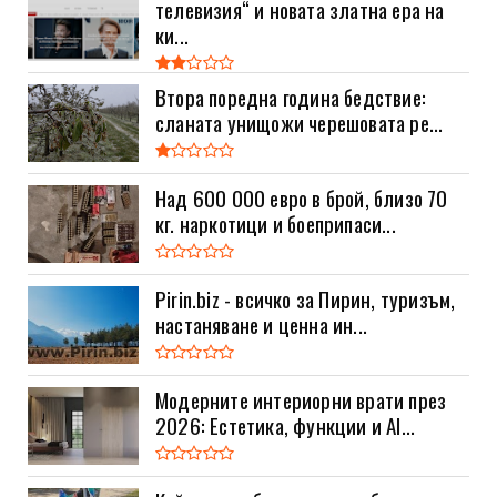
телевизия“ и новата златна ера на
ки...
Втора поредна година бедствие:
сланата унищожи черешовата ре...
Над 600 000 евро в брой, близо 70
кг. наркотици и боеприпаси...
Pirin.biz - всичко за Пирин, туризъм,
настаняване и ценна ин...
Модерните интериорни врати през
2026: Естетика, функции и AI...