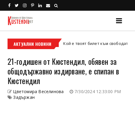
с
АКТУАЛНИ НОВИНИ
Кой е твоят билет към свободата – кросови
кросов мотор
21-годишен от Кюстендил, обявен за
общодържавно издирване, е спипан в
Кюстендил
Цветомира Веселинова
7/30/2024 12:33:00 PM
Задържан