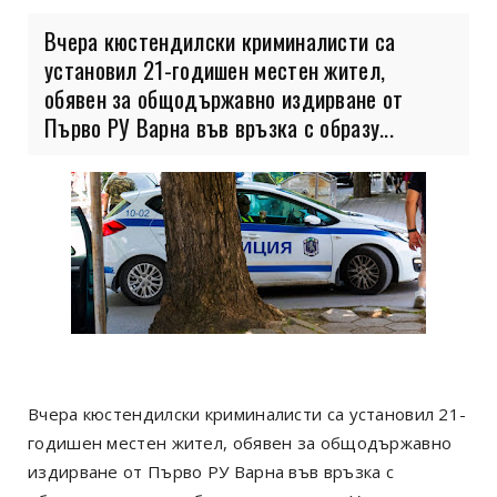
Вчера кюстендилски криминалисти са
установил 21-годишен местен жител,
обявен за общодържавно издирване от
Първо РУ Варна във връзка с образу...
Вчера кюстендилски криминалисти са установил 21-
годишен местен жител, обявен за общодържавно
издирване от Първо РУ Варна във връзка с