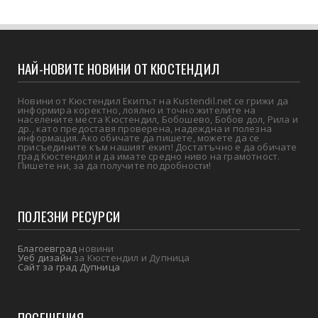
НАЙ-НОВИТЕ НОВИНИ ОТ КЮСТЕНДИЛ
Новини от Кюстендил Екипът на Kustendil.net се грижи да
информира коректно, лоялно и точно жителите на
населените места Кюстендил, Бобошево, Бобов дол, Рила и
др., като предоставя проверена, надеждна и полезна
информация. Ако обичате да пишете, можете да се
присъедините към нашият екип! Достатъчно е да обичате
град Кюстендил и да имате средно ниво на грамотност.
Пишете ни, за да получите подробности!
ПОЛЕЗНИ РЕСУРСИ
Благоевград
новини
Уеб дизайн
за Кюстендил и Дупница
Сайт за град Дупница
ПОСЕЩЕНИЯ