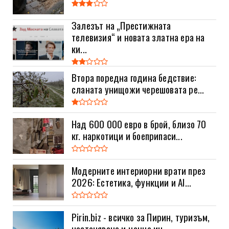
Залезът на „Престижната
телевизия“ и новата златна ера на
ки...
Втора поредна година бедствие:
сланата унищожи черешовата ре...
Над 600 000 евро в брой, близо 70
кг. наркотици и боеприпаси...
Модерните интериорни врати през
2026: Естетика, функции и AI...
Pirin.biz - всичко за Пирин, туризъм,
настаняване и ценна ин...