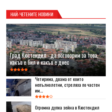
НАЙ-ЧЕТЕНИТЕ НОВИНИ
Град Кюстендил - да поговорим за това,
какъв е бил и какъв е днес
Четирима, двама от които
непълнолетни, стреляха по частен
им...
Огромна дупка зейна в Кюстендил