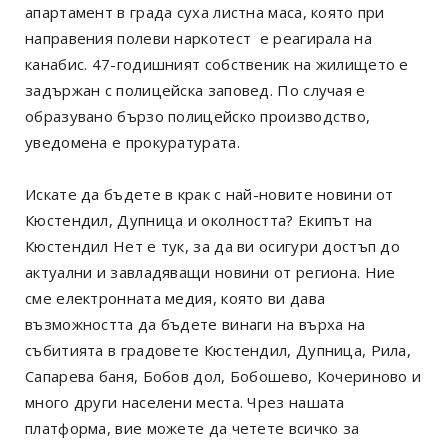
апартамент в града суха листна маса, която при
направения полеви наркотест е реагирала на
канабис. 47-годишният собственик на жилището е
задържан с полицейска заповед. По случая е
образувано бързо полицейско производство,
уведомена е прокуратурата.
Искате да бъдете в крак с най-новите новини от
Кюстендил, Дупница и околността? Екипът на
Кюстендил Нет е тук, за да ви осигури достъп до
актуални и завладяващи новини от региона. Ние
сме електронната медия, която ви дава
възможността да бъдете винаги на върха на
събитията в градовете Кюстендил, Дупница, Рила,
Сапарева баня, Бобов дол, Бобошево, Кочериново и
много други населени места. Чрез нашата
платформа, вие можете да четете всичко за