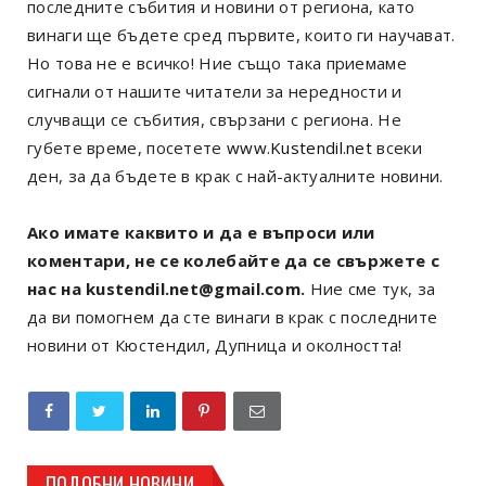
последните събития и новини от региона, като
винаги ще бъдете сред първите, които ги научават.
Но това не е всичко! Ние също така приемаме
сигнали от нашите читатели за нередности и
случващи се събития, свързани с региона. Не
губете време, посетете
www.Kustendil.net
всеки
ден, за да бъдете в крак с най-актуалните новини.
Ако имате каквито и да е въпроси или
коментари, не се колебайте да се свържете с
нас на kustendil.net@gmail.com.
Ние сме тук, за
да ви помогнем да сте винаги в крак с последните
новини от Кюстендил, Дупница и околността!
ПОДОБНИ НОВИНИ