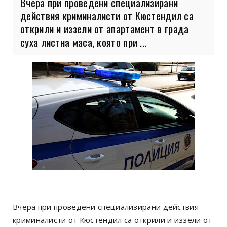
Вчера при проведени специализирани
действия криминалисти от Кюстендил са
открили и иззели от апартамент в града
суха листна маса, която при ...
Вчера при проведени специализирани действия
криминалисти от Кюстендил са открили и иззели от