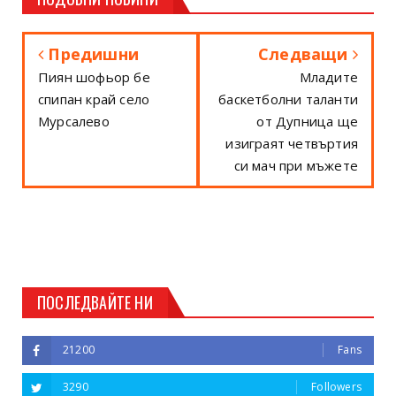
Предишни
Следващи
Пиян шофьор бе
Младите
спипан край село
баскетболни таланти
Мурсалево
от Дупница ще
изиграят четвъртия
си мач при мъжете
ПОСЛЕДВАЙТЕ НИ
21200
Fans
3290
Followers