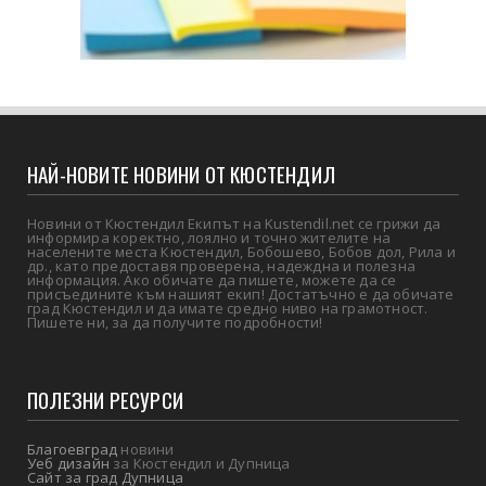
НАЙ-НОВИТЕ НОВИНИ ОТ КЮСТЕНДИЛ
Новини от Кюстендил Екипът на Kustendil.net се грижи да
информира коректно, лоялно и точно жителите на
населените места Кюстендил, Бобошево, Бобов дол, Рила и
др., като предоставя проверена, надеждна и полезна
информация. Ако обичате да пишете, можете да се
присъедините към нашият екип! Достатъчно е да обичате
град Кюстендил и да имате средно ниво на грамотност.
Пишете ни, за да получите подробности!
ПОЛЕЗНИ РЕСУРСИ
Благоевград
новини
Уеб дизайн
за Кюстендил и Дупница
Сайт за град Дупница