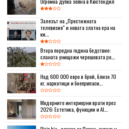
Огромна дупка зейна в Кюстендил
Залезът на „Престижната
телевизия“ и новата златна ера на
ки...
Втора поредна година бедствие:
сланата унищожи черешовата ре...
Над 600 000 евро в брой, близо 70
кг. наркотици и боеприпаси...
Модерните интериорни врати през
2026: Естетика, функции и AI...
Pirin.biz - всичко за Пирин, туризъм,