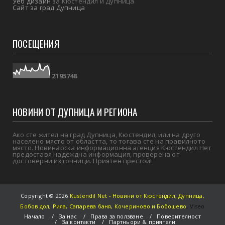
Уеб дизайн
за Кюстендил и Дупница
Сайт за град Дупница
ПОСЕЩЕНИЯ
2
1
9
5
7
4
8
НОВИНИ ОТ ДУПНИЦА И РЕГИОНА
Ако сте жител на град Дупница, Кюстендил, или на друго
населено място от областта, то тогава сте на правилното
място. Новинарска информационна агенция Кюстендил Нет
предоставя надеждна информация, проверена от
достоверни източници. Приятен престой!
Copyright ©
2026
Kustendil Net - Новини от Кюстендил, Дупница,
Бобов дол, Рила, Сапарева баня, Кочериново и Бобошево
,
Viseo
Начало
За нас
Права за ползване
Поверителност
За контакти
Партньори & приятели