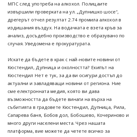
МПС след употреба на алкохол. Полицаите
извършили проверката на ул. „Дупнишко шосе“,
дрегерът отчел резултат 2.74 промила алкохол в
издишания въздух. На водачката е взета кръв за
анализ, досъдебно производство е образувано по
случая. Уведомена е прокуратурата.
Искате да бъдете в крак с най-новите новини от
Кюстендил, Дупница и околността? Екипът на
Кюстендил Нет е тук, за да ви осигури достъп до
актуални и завладяващи новини от региона. Ние
сме електронната медия, която ви дава
възможността да бъдете винаги на върха на
събитията в градовете Кюстендил, Дупница, Рила,
Сапарева баня, Бобов дол, Бобошево, Кочериново и
много други населени места. Чрез нашата
платформа, вие можете да четете всичко за