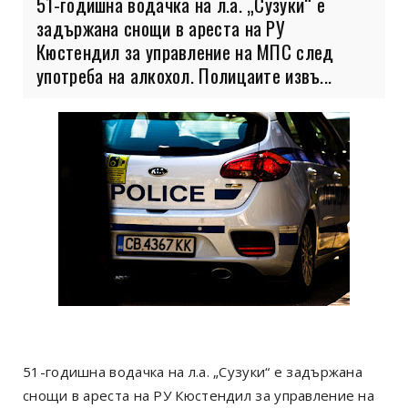
51-годишна водачка на л.а. „Сузуки“ е
задържана снощи в ареста на РУ
Кюстендил за управление на МПС след
употреба на алкохол. Полицаите извъ...
51-годишна водачка на л.а. „Сузуки“ е задържана
снощи в ареста на РУ Кюстендил за управление на