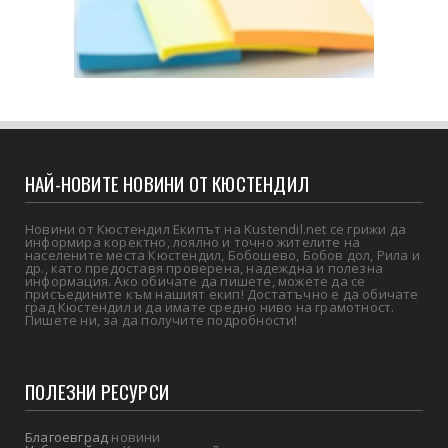
НАЙ-НОВИТЕ НОВИНИ ОТ КЮСТЕНДИЛ
Новини от Кюстендил Екипът на Kustendil.net се грижи да
информира коректно, лоялно и точно жителите на
населените места Кюстендил, Бобошево, Бобов дол, Рила и
др., като предоставя проверена, надеждна и полезна
информация. Ако обичате да пишете, можете да се
присъедините към нашият екип! Достатъчно е да обичате
град Кюстендил и да имате средно ниво на грамотност.
Пишете ни, за да получите подробности!
ПОЛЕЗНИ РЕСУРСИ
Благоевград
новини