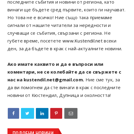
последните събития и новини от региона, като
винаги ще бъдете сред първите, които ги научават.
Но това не е всичко! Ние също така приемаме
сигнали от нашите читатели за нередности и
случващи се събития, свързани с региона. Не
губете време, посетете
www.Kustendil.net
всеки
ден, за да бъдете в крак с най-актуалните новини.
Ако имате каквито и да е въпроси или
коментари, не се колебайте да се свържете с
нас на kustendil.net@gmail.com.
Ние сме тук, за
да ви помогнем да сте винаги в крак с последните
новини от Кюстендил, Дупница и околността!
ПОДОБНИ НОВИНИ