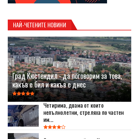
НАЙ-ЧЕТЕНИТЕ НОВИНИ
Град Кюстендил - да поговорим за това,
какъв е бил и какъв е днес
Четирима, двама от които
непълнолетни, стреляха по частен
им...