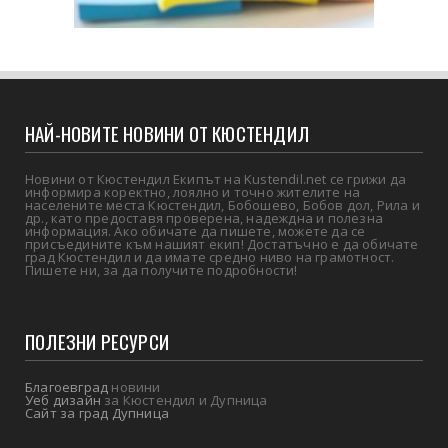
НАЙ-НОВИТЕ НОВИНИ ОТ КЮСТЕНДИЛ
Новини от Кюстендил Екипът на Kustendil.net се грижи да
информира коректно, лоялно и точно жителите на
населените места Кюстендил, Бобошево, Бобов дол, Рила и
др., като предоставя проверена, надеждна и полезна
информация. Ако обичате да пишете, можете да се
присъедините към нашият екип! Достатъчно е да обичате
град Кюстендил и да имате средно ниво на грамотност.
Пишете ни, за да получите подробности!
ПОЛЕЗНИ РЕСУРСИ
Благоевград
новини
Уеб дизайн
за Кюстендил и Дупница
Сайт за град Дупница