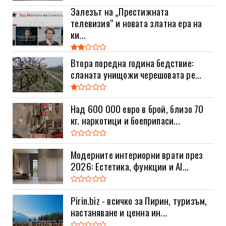
Залезът на „Престижната
телевизия“ и новата златна ера на
ки...
Втора поредна година бедствие:
сланата унищожи черешовата ре...
Над 600 000 евро в брой, близо 70
кг. наркотици и боеприпаси...
Модерните интериорни врати през
2026: Естетика, функции и AI...
Pirin.biz - всичко за Пирин, туризъм,
настаняване и ценна ин...