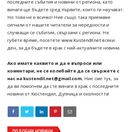
последните събития и новини от региона, като
винаги ще бъдете сред първите, които ги научават.
Но това не е всичко! Ние също така приемаме
сигнали от нашите читатели за нередности и
случващи се събития, свързани с региона. Не
губете време, посетете
www.Kustendil.net
всеки
ден, за да бъдете в крак с най-актуалните новини.
Ако имате каквито и да е въпроси или
коментари, не се колебайте да се свържете с
нас на kustendil.net@gmail.com.
Ние сме тук, за
да ви помогнем да сте винаги в крак с последните
новини от Кюстендил, Дупница и околността!
ПОДОБНИ НОВИНИ