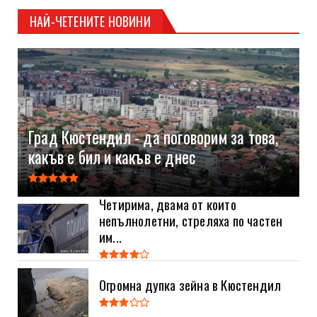
НАЙ-ЧЕТЕНИТЕ НОВИНИ
Град Кюстендил - да поговорим за това,
какъв е бил и какъв е днес
Четирима, двама от които
непълнолетни, стреляха по частен
им...
Огромна дупка зейна в Кюстендил