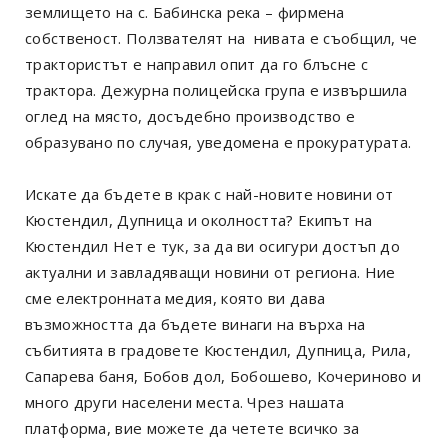
землището на с. Бабинска река – фирмена
собственост. Ползвателят на нивата е съобщил, че
трактористът е направил опит да го блъсне с
трактора. Дежурна полицейска група е извършила
оглед на място, досъдебно производство е
образувано по случая, уведомена е прокуратурата.
Искате да бъдете в крак с най-новите новини от
Кюстендил, Дупница и околността? Екипът на
Кюстендил Нет е тук, за да ви осигури достъп до
актуални и завладяващи новини от региона. Ние
сме електронната медия, която ви дава
възможността да бъдете винаги на върха на
събитията в градовете Кюстендил, Дупница, Рила,
Сапарева баня, Бобов дол, Бобошево, Кочериново и
много други населени места. Чрез нашата
платформа, вие можете да четете всичко за