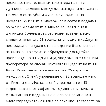
произшествието, възникнало вчера на пътя
Дупница – Самоков между л.а. „Шкода“ и л.а. „Сеат“.
На място са загубили живота си водачът на
шкодата/65 г./ и пътничка/46 г./ в сеата и водачът
му/47 г./. Двама от пътниците са настанени в
дупнишка болница със сериозни травми, късно
снощи е починала 21-годишната пациентка.Другият
пострадал е в здравното заведение без опасност
за живота. По случая е образувано досъдебно
производство в РУ Дупница, уведомена е Окръжна
прокуратура за случая. Пътният инцидент на пътя
Рила- Кочериново е възникнал на 25 март и е
между л.а. „Опел“, управляван от 22-годишен мъж
от Рила, и л.а. „Фолксваген“, управляван от 43-
годишна жена от София. 78-годишна пътничка от
фолксвагена и водачът на опела са настанени в
благоевградската болница за лечение. Тестовете за