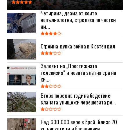
Четирима, двама от които
непълнолетни, стреляха по частен
им...
Огромна дупка зейна в Кюстендил
Залезът на „Престижната
телевизия“ и новата златна ера на
ки...
Втора поредна година бедствие:
сланата унищожи черешовата ре...
Над 600 000 евро в брой, близо 70
кг. наркотици и боеприпаси...