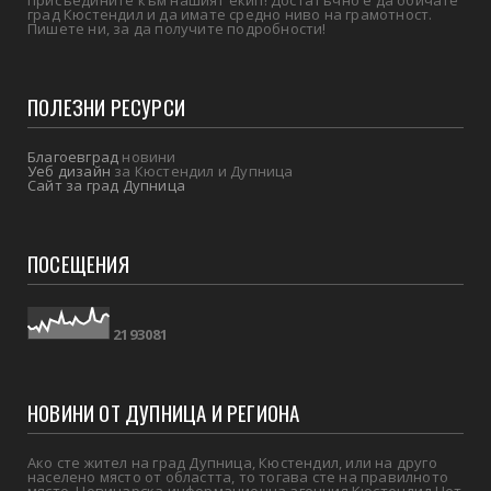
град Кюстендил и да имате средно ниво на грамотност.
Пишете ни, за да получите подробности!
ПОЛЕЗНИ РЕСУРСИ
Благоевград
новини
Уеб дизайн
за Кюстендил и Дупница
Сайт за град Дупница
ПОСЕЩЕНИЯ
2
1
9
3
0
8
1
НОВИНИ ОТ ДУПНИЦА И РЕГИОНА
Ако сте жител на град Дупница, Кюстендил, или на друго
населено място от областта, то тогава сте на правилното
място. Новинарска информационна агенция Кюстендил Нет