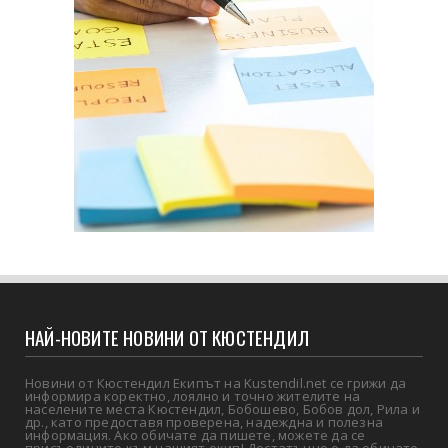
НАЙ-НОВИТЕ НОВИНИ ОТ КЮСТЕНДИЛ
Новини от Кюстендил Екипът на Kustendil.net се грижи да
информира коректно, лоялно и точно жителите на
населените места Кюстендил, Бобошево, Бобов дол, Рила и
др., като предоставя проверена, надеждна и полезна
информация. Ако обичате да пишете, можете да се
присъедините към нашият екип! Достатъчно е да обичате