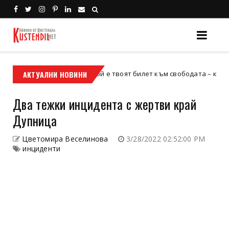
АКТУАЛНИ НОВИНИ
Кой е твоят билет към свободата – кросовият мо
кросов мотор
Два тежки инцидента с жертви край
Дупница
Цветомира Веселинова
3/28/2022 02:52:00 PM
инциденти