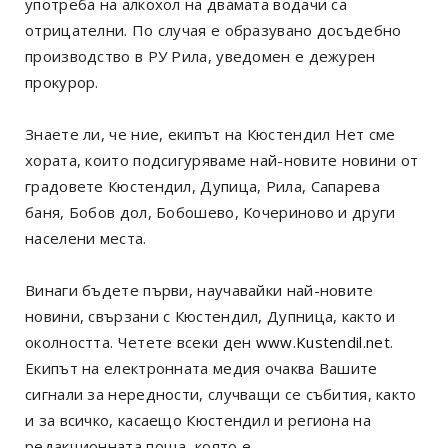
употреба на алкохол на двамата водачи са
отрицателни. По случая е образувано досъдебно
производство в РУ Рила, уведомен е дежурен
прокурор.
Знаете ли, че ние, екипът на Кюстендил Нет сме
хората, които подсигуряваме най-новите новини от
градовете Кюстендил, Дупица, Рила, Сапарева
баня, Бобов дол, Бобошево, Кочериново и други
населени места.
Винаги бъдете първи, научавайки най-новите
новини, свързани с Кюстендил, Дупница, както и
околността. Четете всеки ден
www.Kustendil.net
.
Екипът на електронната медия очаква Вашите
сигнали за нередности, случващи се събития, както
и за всичко, касаещо Кюстендил и региона на
редакционната поща, която е